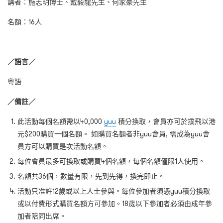
講者：施志明博士、戴毅龍先生、何家豪先生
名額：16人
／語言／
粵語
／備註／
此活動每個名額需以40,000
yuu
積分換取，會員亦可於撲飛以港
元$200購買一個名額。 如購買名額者非yuu會員, 需成為yuu會
員方可以購買是次活動名額。
每位會員最多可換取或購買4個名額，每個名額僅限1人使用。
名額共36個，數量有限，先到先得，換完即止。
活動只准許12歲或以上人士參與。每位參加者須憑yuu積分換取
或以付費形式購買名額方可參加。18歲以下參加者必須由成年參
加者陪同出席。