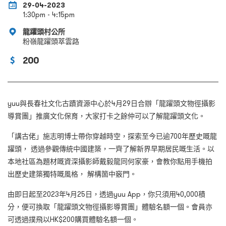
29-04-2023
1:30pm - 4:15pm
龍躍頭村公所
粉嶺龍躍頭萃雲路
200
yuu與長春社文化古蹟資源中心於4月29日合辦「龍躍頭文物徑攝影
導賞團」推廣文化保育，大家打卡之餘仲可以了解龍躍頭文化。
「講古佬」施志明博士帶你穿越時空，探索至今已逾700年歷史嘅龍
躍頭， 透過參觀傳統中國建築，一齊了解新界早期居民嘅生活。以
本地社區為題材嘅資深攝影師戴毅龍同何家豪，會教你點用手機拍
出歷史建築獨特嘅風格， 解構箇中竅門。
由即日起至2023年4月25日，透過yuu App，你只須用40,000積
分，便可換取「龍躍頭文物徑攝影導賞團」體驗名額一個。會員亦
可透過撲飛以HK$200購買體驗名額一個。