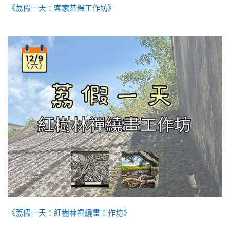
《荔假一天：客家茶粿工作坊》
《荔假一天：紅樹林禪繞畫工作坊》