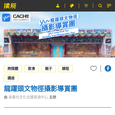
節目
主辦單位
關於撲飛
條款及細則
EN
跨媒體
飲食
親子
課程
講座
龍躍頭文物徑攝影導賞團
由
長春社文化古蹟資源中心
主辦