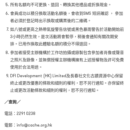
所有名額均不可更換、退回、轉換其他禮品或折換現金。
會員成功以積分換取活動名額後，會收到SMS 短訊確認 ， 參加
者必須於登記時出示換取或購票後的二維碼。
如八號或更高之熱帶氣旋警告信號或黑色暴雨警告於活動開始前
3小時仍然生效，是次活動將會暫停，稍後會通知有關改期安
排。已用作換取此體驗名額的積分不得退回。
參加者接受主辦機構於工作坊拍攝或錄製包含參加者肖像或聲音
之照片及錄像，並無償授權主辦機構擁有上述授權物及許可免費
使用於合法用途。
DFI Development (HK) Limited及長春社文化古蹟資源中心保留
終止或更改優惠的條款和細則的權利，恕不另行通知。亦保留終
止或更改活動條款和細則的權利，恕不另行通知。
／查詢／
電話：2291 0238
電郵：info@cache.org.hk