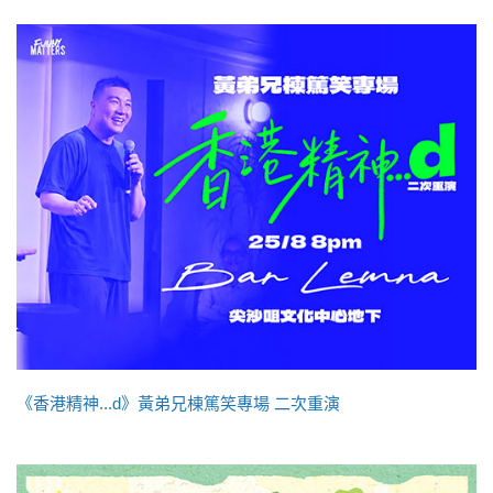
《香港精神...d》黃弟兄棟篤笑專場 二次重演