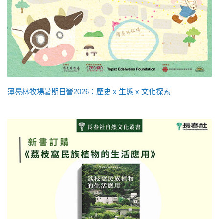
薄鳧林牧場暑期日營2026：歷史 x 生態 x 文化探索