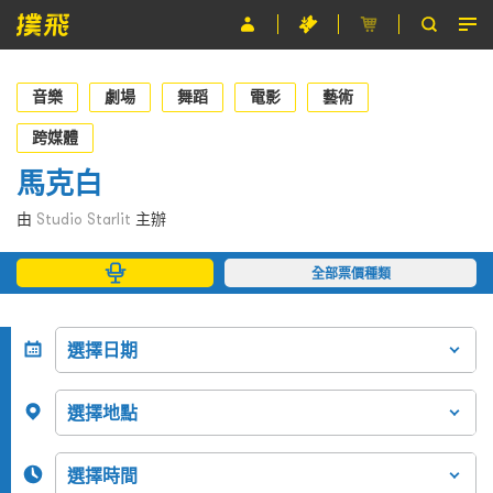
節目
音樂
劇場
舞蹈
電影
藝術
主辦單位
跨媒體
馬克白
關於撲飛
由
Studio Starlit
主辦
條款及細則
全部票價種類
EN