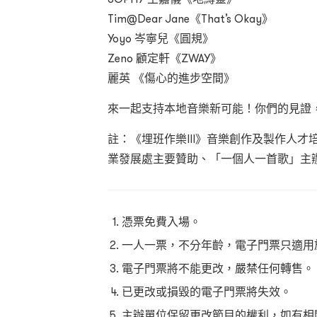
Tim@Dear Jane《That’s Okay》
Yoyo 岑寧兒《圓規》
Zeno 顧定軒《ZWAY》
麗英 《傷心的進步空間》
來一起支持本地音樂新可能！你們的見證
⁠註：《埋班作樂III》音樂創作及製作人
業發展處主要贊助、「一個人一首歌」主
憑票免費入場。
一人一票，不分年齡，電子門票只適用
電子門票將不能更改，嚴禁任何轉售。
已更改或損毀的電子門票將失效。
主辦單位保留更改節目的權利，如有相