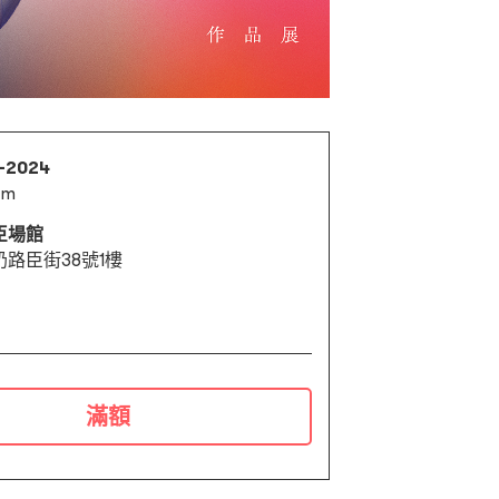
2-2024
pm
臣場館
路臣街38號1樓
滿額