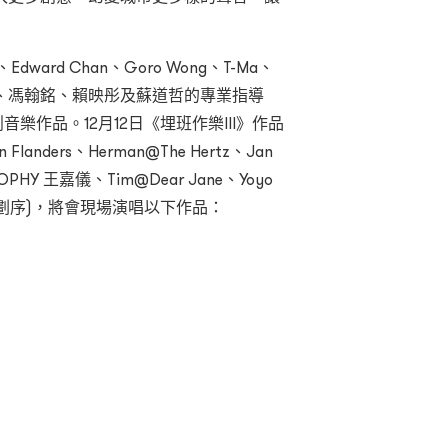
ward Chan、Goro Wong、T-Ma、
、馮翰銘、賴映彤及蘇道哲的專業指導
音樂作品。12月12日《埋班作樂III》作品
landers、Herman@The Hertz、Jan
SOPHY 王嘉儀、Tim@Dear Jane、Yoyo
筆劃序)，將會現場演唱以下作品：