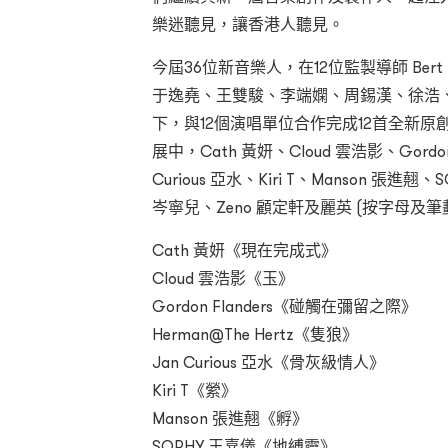
樂迷聽見，讓香港人聽見。
今屆36位新音樂人，在12位監製導師 Bert、Ed
于逸堯、王雙駿、李端嫻、周錫漢、徐浩
下，與12個演唱單位合作完成12首全新原創
展中，Cath 黃妍、Cloud 雲浩影、Gordon F
Curious 亞水、Kiri T、Manson 張進翹、
岑寧兒、Zeno 顧定軒及麗英 (按字母及
Cath 黃妍《現在完成式》
Cloud 雲浩影《玉》
Gordon Flanders《碰觸在彌留之際》
Herman@The Hertz《隻狼》
Jan Curious 亞水《骨灰級情人》
Kiri T《縈》
Manson 張進翹《⁠孵》
SOPHY 王嘉儀《地縛靈》