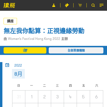
節目
講座
主辦單位
無左我你點算：正視邊緣勞動
關於撲飛
由
Women’s Festival Hong Kong 2022
主辦
條款及細則
全部票價種類
EN
2022
8月
日
一
二
三
四
五
六
31
1
2
3
4
5
6