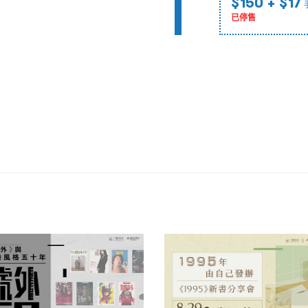
$150
+ $17
已停售