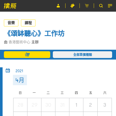
節目
音樂
課程
主辦單位
《頌缽聽心》工作坊
關於撲飛
由
香港藝術中心
主辦
條款及細則
全部票價種類
EN
2021
4月
日
一
二
三
四
五
六
28
29
30
31
1
2
3