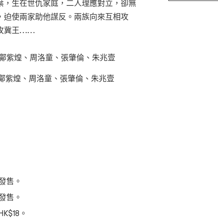
葉，生在世仇家庭，二人理應對立，卻無
，迫使兩家助他謀反。兩族向來互相攻
攻冀王……
萁、鄺紫煌、周洛童、張肇倫、朱兆壹
#、鄺紫煌、周洛童、張肇倫、朱兆壹
式發售。
網發售。
$18。