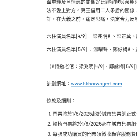
韋重輝及呂悼慈的關係好比羅密歐與茱麗
法不愛上對方。冀王借用二人矛盾的關係
訐，在大義之前，痛定思痛，決定合力反
六柱演員名單[4/9]︰ 梁兆明# 、梁芷
六柱演員名單[5/9] ︰溫曜聲、鄭詠梅
（#特邀老倌：梁兆明[4/9]、鄭詠梅[5/9])
計劃網址：
www.hkbarwoymt.com
條款及細則︰
門票將於1/8/2025起於城市售票網正
輪椅門票將於1/8/2025起在城市售票
每張成功購買的門票須徵收顧客服務費HK