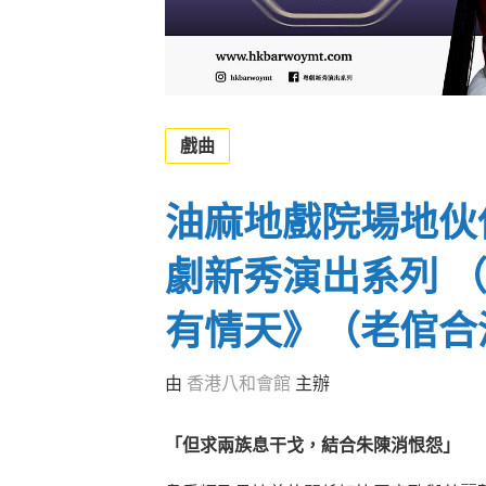
戲曲
油麻地戲院場地伙伴計
劇新秀演出系列 
有情天》（老倌合
由
香港八和會館
主辦
「但求兩族息干戈，結合朱陳消恨怨」