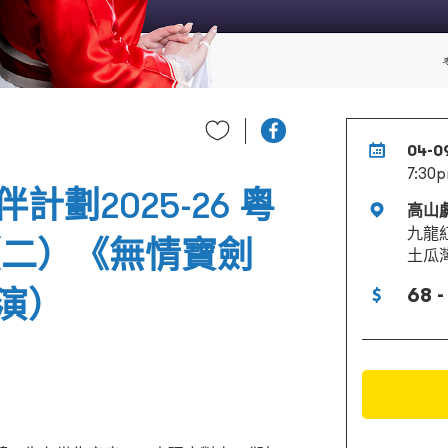
04-0
7:30
劃2025-26 粵
高山
九龍
（二）《無情寶劍
土瓜
68 -
演）