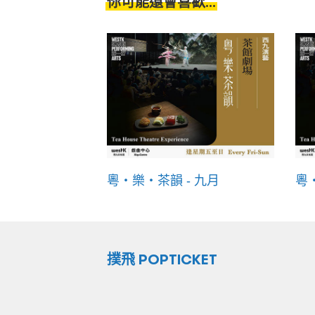
你可能還會喜歡...
粵・樂・茶韻 - 九月
粵
撲飛 POPTICKET