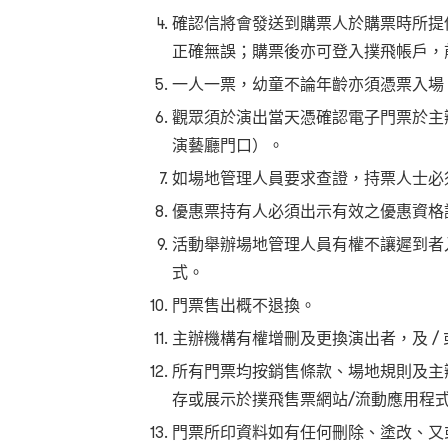
確認信將會發送到購票人於購票時所提
正確無誤；購票後亦可登入撲飛帳戶，
一人一票，幼童不論年齡亦須憑票入場
觀眾須於演出當天憑確認電子門票於主
演藝廳門口）。
如場地管理人員要求查證，持票人士必
優惠票持有人必須出示有效之優惠資格
活動舉辦場地管理人員有權不讓遲到者
式。
門票售出概不退換。
主辦機構有權增刪及更換演出者，及 /
所有門票均按銷售條款、場地規則及主
存或展示於撲飛售票網站/流動應用程
門票所印資料如有任何刪除、塗改、又