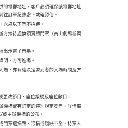
供的電郵地址，客戶必須確保該電郵地址
前往訂單紀錄處下載確認信。
，六歲以下恕不招待。
辦方接待處換領實體門票（高山劇場新翼
須出示電子門票。
證明，方可進場。
入場，亦有權決定遲到者的入場時間及方
 或更改節目、座位編號及座位數目。
辦機構或有訂定的特別規定發售，詳情備
式/或主辦機構的公布。
或門票遭損毀、污損或殘缺不全，持票人