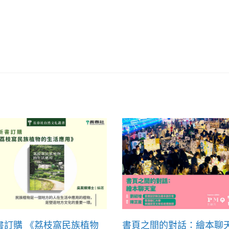
書訂購 《荔枝窩民族植物
書頁之間的對話：繪本聊