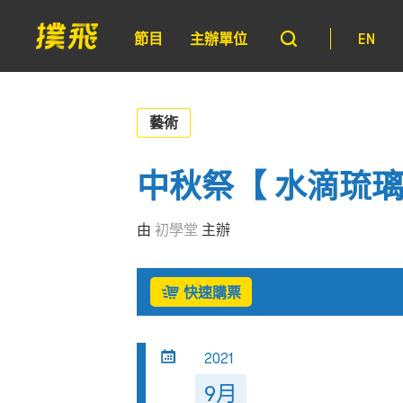
節目
主辦單位
EN
藝術
中秋祭【 水滴琉璃
由
初學堂
主辦
快速購票
2021
9月