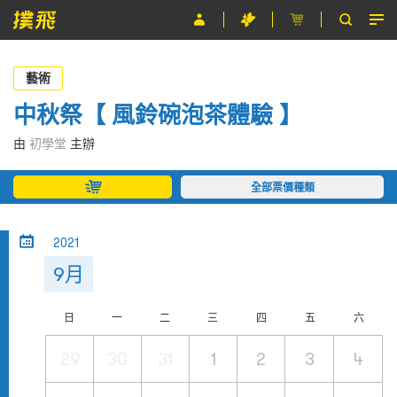
節目
藝術
主辦單位
中秋祭【 風鈴碗泡茶體驗 】
關於撲飛
由
初學堂
主辦
條款及細則
全部票價種類
EN
2021
9月
日
一
二
三
四
五
六
29
30
31
1
2
3
4