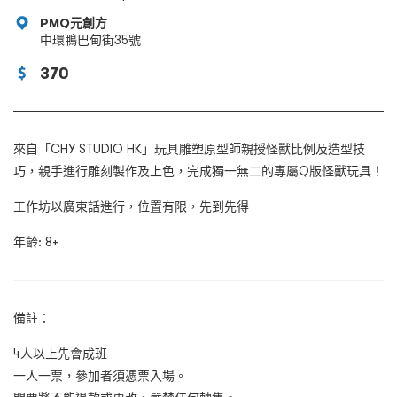
PMQ元創方
中環鴨巴甸街35號
370
來自「CHY STUDIO HK」玩具雕塑原型師親授怪獸比例及造型技
巧，親手進行雕刻製作及上色，完成獨一無二的專屬Q版怪獸玩具！
工作坊以廣東話進行，位置有限，先到先得
年齡: 8+
備註：
4人以上先會成班
一人一票，參加者須憑票入場。