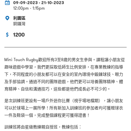
09-09-2023 - 21-10-2023
12:00pm - 1:15pm
利園區
銅鑼灣
1200
Mini Touch Rugby
歡迎所有
3
至
8
歲的男女生參與。課程讓小朋友從
趣味遊戲中學習，我們更採取低師生比例安排，在專業教練的指導
下，不同程度的小朋友都可以在安全的室內環境中鍛鍊球技、眼力
及手部協調。通過不同的團隊遊戲，他們更可以培養團隊精神、體
育精神、自信和溝通技巧，這些都是他們成長必不可少的。
是次訓練班更設有一場戶外迷你比賽（視乎場地檔期），讓小朋友
可以於球場上一展所學！所有新加入訓練班的參加者均可獲贈球衣
一件及鞋袋一個，完成整個課程更可獲得證書！
訓練班將由星級教練親自授班，教練包括：