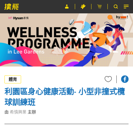
節目
主辦單位
關於撲飛
條款及細則
EN
體育
利園區身心健康活動- 小型非撞式欖
球訓練班
由
希慎興業
主辦