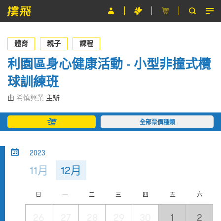
節目
體育
親子
課程
主辦單位
利園區身心健康活動 - 小型非撞式欖
球訓練班
關於撲飛
由
希慎興業
主辦
條款及細則
全部票價種類
EN
2023
11月
12月
日
一
二
三
四
五
六
26
27
28
29
30
1
2