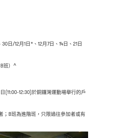
30日/12月1日*
、
12
月
7
日、
14
日、21日
5（B班）^
1
日(11:00-12:30)於銅鑼灣運動場舉行的戶
者；B班為進階班，只限過往參加者或有