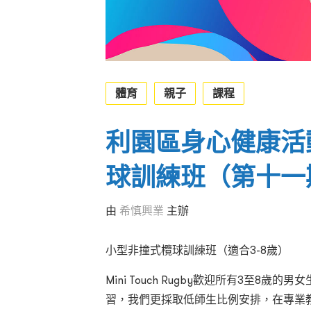
體育
親子
課程
利園區身心健康活動
球訓練班（第十一
由
希慎興業
主辦
小型非撞式欖球訓練班（適合
3-8
歲）
Mini Touch Rugby
歡迎所有
3
至
8
歲的男女
習
，我們更採取低師生比例安排，在專業