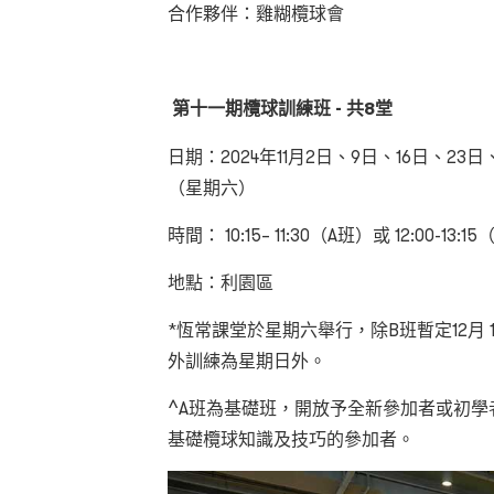
合作夥伴：雞糊欖球會
第十一期欖球訓練班 - 共8堂
日期：
2024
年
11
月
2
日、
9
日、
16
日、
23
日、
（星期六）
時間：
10:15– 11:30（A班）或 12:00-13:1
地點：利園區
*恆常課堂於星期六舉行，除B班暫定
12
月
外訓練為星期日外。
^A班為基礎班，開放予全新參加者或初學
基礎欖球知識及技巧的參加者。