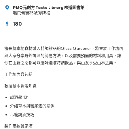
PMQ元創方 Taste Library 味道圖書館
鴨巴甸街35號B座5樓
180
擅長將本地食材融入特調飲品的Glass Gardener，將會於工作坊內
與大家分享野外調酒的簡易方法，以及需要預備的材料和用具，讓
你在山野之間都可以細味淺嚐特調飲品，與山友享受山林之樂。
工作坊內容包括
教授基本調酒知識
調酒學 101
介紹草本與雞尾酒的關係
示範調酒技巧
製作兩款雞尾酒