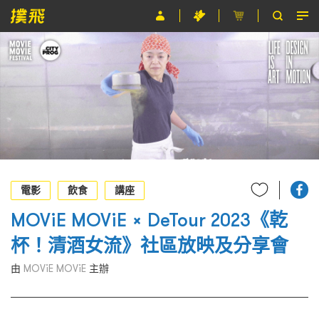
節目
主辦單位
關於撲飛
條款及細則
EN
電影
飲食
講座
MOViE MOViE × DeTour 2023《乾
杯！清酒女流》社區放映及分享會
由
MOViE MOViE
主辦