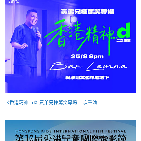
《香港精神...d》黃弟兄棟篤笑專場 二次重演