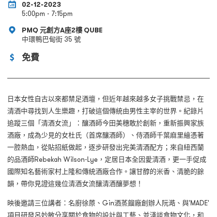
02-12-2023
5:00pm - 7:15pm
PMQ 元創方A座2樓 QUBE
中環鴨巴甸街 35 號
免費
日本女性自古以來都禁足酒壇，但近年越來越多女子挑戰禁忌，在
清酒中尋找到人生樂趣，打破這個傳統由男性主宰的世界。紀錄片
追蹤三個「清酒女流」：釀酒師今田美穗敢於創新，重新振興家族
酒廠，成為少見的女杜氏（首席釀酒師）、侍酒師千葉麻里繪憑著
一腔熱血，從貼招紙做起，逐步研發出完美清酒配方；來自紐西蘭
的品酒師Rebekah Wilson-Lye，定居日本全因愛清酒，更一手促成
國際知名藝術家村上隆和傳統酒廠合作。讓甘醇的米香、清脆的餘
韻，帶你見證這幾位清酒女流釀清酒釀夢想！
映後邀請三位講者：名廚徐蒝、Gin酒蒸餾廠創辦人阮澔、與'MADE'
項目研發呂妙敏分享關於食物的設計與工藝、並淺談食物文化，和