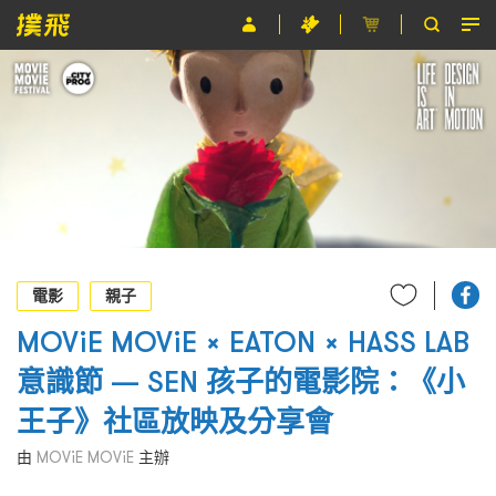
節目
主辦單位
關於撲飛
條款及細則
EN
電影
親子
MOViE MOViE × EATON × HASS LAB
意識節 — SEN 孩子的電影院：《小
王子》社區放映及分享會
由
MOViE MOViE
主辦