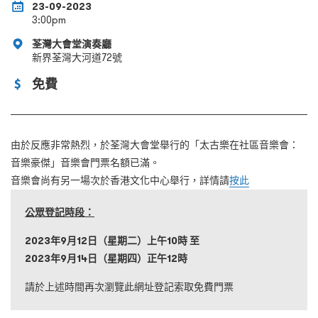
23-09-2023
3:00pm
荃灣大會堂演奏廳
新界荃灣大河道72號
免費
由於反應非常熱烈，於荃灣大會堂舉行的「太古樂在社區音樂會：
音樂豪傑」音樂會門票名額已滿。
音樂會尚有另一場次於香港文化中心舉行，詳情請
按此
公眾登記時段：
2023
年9
月12
日（星期二）上午10
時 至
2023
年9
月14
日（星期四）正午
12
時
請於上述時間再次瀏覽此網址登記索取免費門票