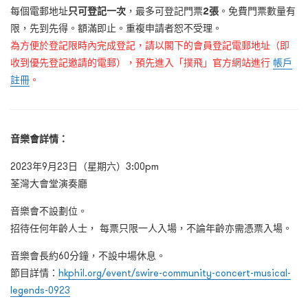
每個電郵地址
只可登記一次
，最多可登記門票
2張
。免費門票數量有
限，先到先得。額滿即止。重複申請者恕不受理。
為方便於登記限時內完成登記，請以閣下的會員登記電郵地址（即
收到優先登記邀請的電郵），預先進入「撲飛」官方網站進行
帳戶
註冊
。
音樂會詳情：
2023年9月23日（星期六）3:00pm
荃灣大會堂演奏廳
音樂會不設劃位。
招待任何年齡人士， 每票只限一人入場，不論年齡亦需憑票入場。
音樂會長約60分鐘，不設中場休息。
節目詳情：
hkphil.org/event/swire-community-concert-musical-
legends-0923