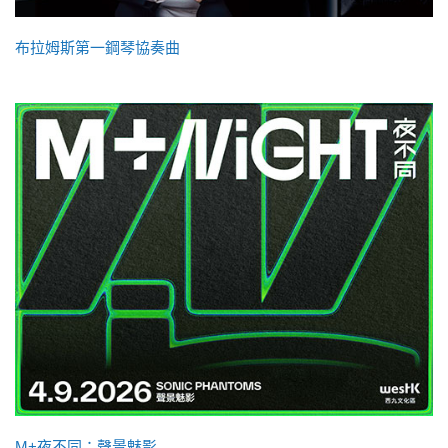
布拉姆斯第一鋼琴協奏曲
M+夜不同：聲景魅影