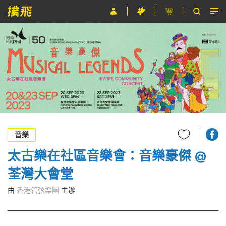
節目
主辦單位
關於撲飛
條款及細則
EN
音樂
太古樂在社區音樂會：音樂豪傑 @
荃灣大會堂
由
香港管弦樂團
主辦