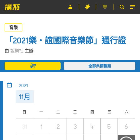
節目
音樂
主辦單位
「2021樂・誼國際音樂節」通行證
關於撲飛
由
誼樂社
主辦
條款及細則
全部票價種類
EN
2021
11月
日
一
二
三
四
五
六
31
1
2
3
4
5
6