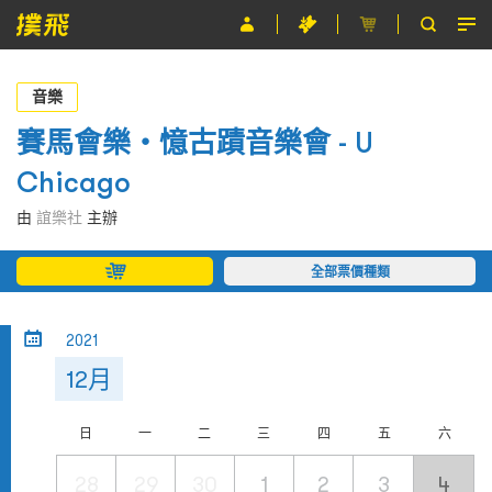
節目
音樂
主辦單位
賽馬會樂・憶古蹟音樂會 - U
Chicago
關於撲飛
由
誼樂社
主辦
條款及細則
全部票價種類
EN
2021
12月
日
一
二
三
四
五
六
28
29
30
1
2
3
4