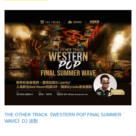
THE OTHER TRACK《WESTERN POP FINAL SUMMER
WAVE》DJ 派對