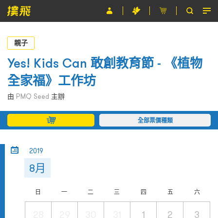
節目
親子
主辦單位
Yes! Kids Can 敢創教育節 - 《植物
全家福》工作坊
關於撲飛
由
PMQ Seed
主辦
條款及細則
全部票價種類
EN
2019
8月
日
一
二
三
四
五
六
28
29
30
31
1
2
3