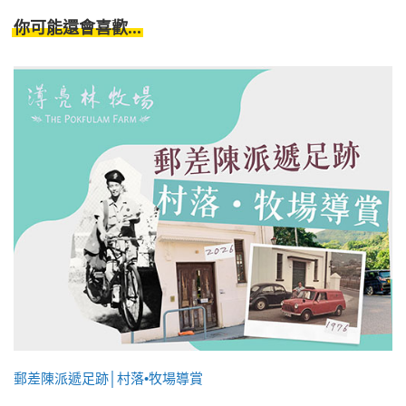
你可能還會喜歡...
郵差陳派遞足跡│村落•牧場導賞