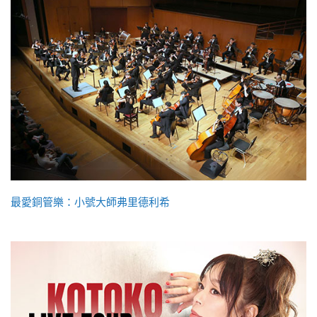
最愛銅管樂：小號大師弗里德利希