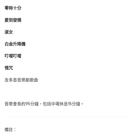
零時十分
愛到發燒
淑女
白金升降機
叮噹叮噹
情咒
及多首音樂劇歌曲
音樂會長約95分鐘，包括中場休息15分鐘。
備註：