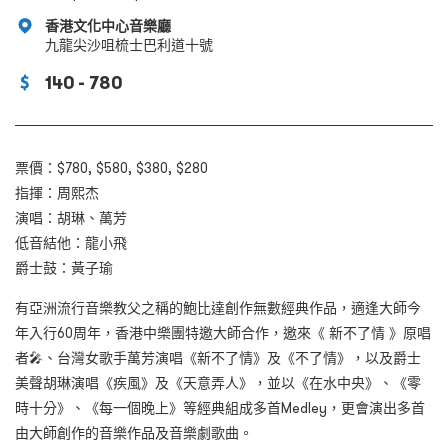
香港文化中心音樂廳
九龍尖沙咀梳士巴利道十號
140 - 780
票價：$780, $580, $380, $280
指揮：周熙杰
演唱：胡琳、萬芳
低音結他：龍小飛
爵士鼓：黃子瑜
有亞洲流行音樂教父之稱的鮑比達創作無數經典作品，適逢大師今
年入行60周年，香港中樂團特邀大師合作，邀來《 新不了情 》原唱
者🎤、台灣女歌手萬芳演唱《新不了情》及《不了情》，以及爵士
美聲胡琳演唱《疾風》及《天意弄人》，並以《在水中央》、《零
時十分》、《每一個晚上》等經典組成多首Medley，更會演出多首
由大師創作的音樂作品及音樂劇歌曲。