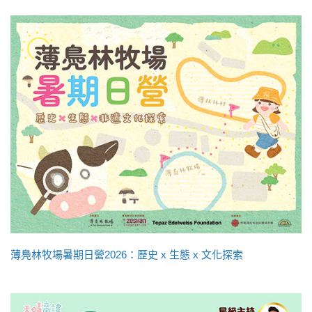
薄鳧林牧場暑期日營2026：歷史 x 生態 x 文化探索