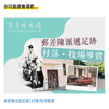
你可能還會喜歡...
郵差陳派遞足跡│村落•牧場導賞