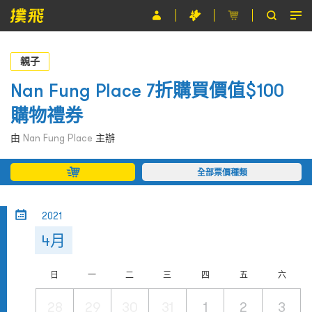
節目
親子
主辦單位
Nan Fung Place 7折購買價值$100
購物禮券
關於撲飛
由
Nan Fung Place
主辦
條款及細則
全部票價種類
EN
2021
4月
日
一
二
三
四
五
六
28
29
30
31
1
2
3