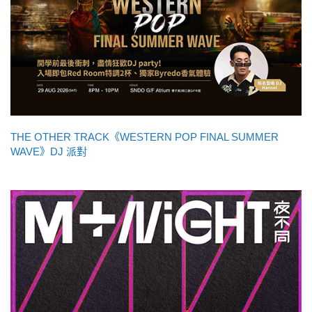
THE OTHER TRACK《WESTERN POP FINAL SUMMER
WAVE》DJ 派對