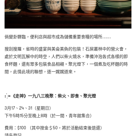
倘變卦驟臨，便利店與超市成為儲備重要食糧的場所……
搜刮搜羅，省時的盛宴與美侖美奐的包裝！石屎叢林中的營火會，
處於文明瓦解中的時空，人們以柴火燒水，準備沖泡各式各樣的即
食杯麵，還有眾多包裝食品相襯。聚光燈下，一個煮及吃杯麵的時
間，此情此境的聯想，逐一娓娓道來。
: ̗̀
➛
《走神》一九八三晚聚：柴火、即食、聚光燈
3月17、24、31（星期日）
下午5時15分至晚上8時（於一間・青年館集合）
費用：$100 （其中按金＄50，將於活動結束後退還）
請先登記