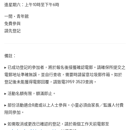
逢星期六：上午10時至下午6時
一間・青年館
免費參與
請先登記
備註：
▸ 已成功登記的參加者，將於報名後接獲確認電郵。請確保所提交之
電郵地址準確無誤，並自行查收，需要時請留意垃圾郵件箱。如於
登記後未能獲得電郵回覆，請致電3959 3523查詢。
▸ 活動名額有限，額滿即止。
▸ 部份活動適合8歲或以上人士參與。小童必須由家長／監護人付費
陪同參加。
▸ 如需取消或更改已確認的登記，請於兩個工作天前電郵至