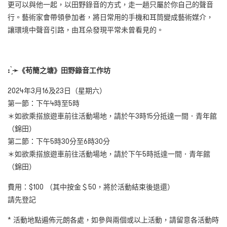
更可以與他一起，以田野錄音的方式，走一趟只屬於你自己的聲音
行。藝術家會帶領參加者，將日常用的手機和耳筒變成藝術媒介，
讓環境中聲音引路，由耳朵發現平常未曾看見的。
: ̗̀
➛
《苟簡之塘》田野錄音工作坊
2024年3月16及23日（星期六）
第一節：下午4時至5時
＊如欲乘搭旅遊車前往活動場地，請於午3時15分抵達一間．青年館
（錦田）
第二節：下午5時30分至6時30分
＊如欲乘搭旅遊車前往活動場地，請於下午5時抵達一間．青年館
（錦田）
費用：$100 （其中按金＄50，將於活動結束後退還）
請先登記
* 活動地點遍佈元朗各處，如參與兩個或以上活動，請留意各活動時