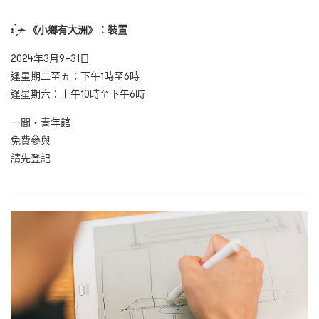
: ̗̀
➛
《小鄉有大洲》：裝置
2024年3月9–31日
逢星期二至五：下午1時至6時
逢星期六：上午10時至下午6時
一間・青年館
免費參與
請先登記