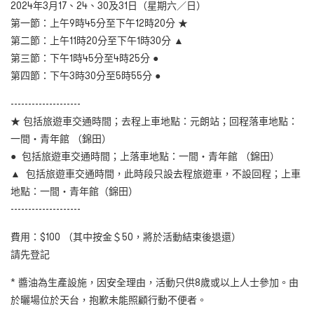
2024年3月17、24、30及31日（星期六／日）
第一節：上午9時45分至下午12時20分 ★
第二節：上午11時20分至下午1時30分 ▲
第三節：下午1時45分至4時25分 ●
第四節：下午3時30分至5時55分 ●
--------------------
★ 包括旅遊車交通時間；去程上車地點：元朗站；回程落車地點：
一間・青年館 （錦田）
● 包括旅遊車交通時間；上落車地點：一間・青年館 （錦田）
▲ 包括旅遊車交通時間，此時段只設去程旅遊車，不設回程；上車
地點：一間・青年館（錦田）
--------------------
費用：$100 （其中按金＄50，將於活動結束後退還）
請先登記
* 醬油為生產設施，因安全理由，活動只供8歲或以上人士參加。由
於曬場位於天台，抱歉未能照顧行動不便者。