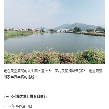
走在天空廣闊的大生圍，遇上大生圍村民蘭姨聲音引路，也道聽藝
術家半真半實的途說。
: ̗̀
➛
《苟簡之塘》聲音自由行
2024年3月9至31日