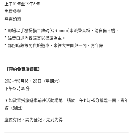
上午10時至下午6時
免費參與
無需預約
* 即場以手機掃描二維碼(QR code)串流聲音檔，請自備耳機。
* 錄音口述內容語言以粵語為主。
* 部份時段設免費旅遊車，來往大生圍與一間・青年館。
【預約免費旅遊車】
2024年3月16、23日（星期六）
下午12時05分
＊如欲乘搭旅遊車前往活動場地，請於上午11時45分抵達一間．青年
館（錦田）
座位有限，請先登記，先到先得