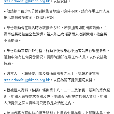
artsinthecity@hkadc.org.hk
，以便安排。
▸ 敬請提早最少15分鐘到達集合地點，逾時不候。請向在場工作人員
出示電郵確認覆函，以進行登記。
▸ 部份活動會在報名時收取按金＄50，若參加者如期出席活動，主
辦單位將把按金全數退還。若未能出席活動而未收到通知，按金將
不獲退還。
▸ 部份活動兼有戶外行程，行動不便或身心不適者請自行衡量參與。
活動中如有任何突發情況，請即時通知在場工作人員，以作安排及
協助。
▸ 殘疾人士、輪椅使用者及有通達需要之人士，請報名後電郵
artsinthecity@hkadc.org.hk
，以便為閣下提供適切安排。
▸ 根據個人資料（私隱）條例第十八、二十二及附表一載列的第六原
則，申請人有權要求查閱及更正申請表內所提供的個人資料。申請
人所提供之個人資料將只用作是次活動之內。
▸ 參加者將有可能被拍攝及錄影，其用途包括存檔、上載到本局、合