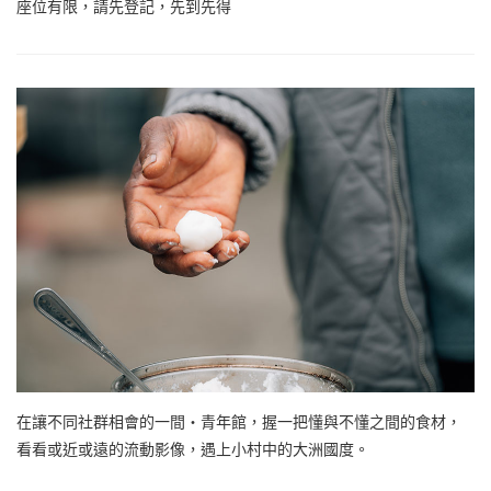
座位有限，請先登記，先到先得
在讓不同社群相會的一間・青年館，握一把懂與不懂之間的食材，
看看或近或遠的流動影像，遇上小村中的大洲國度。