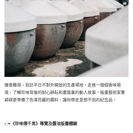
機會難得，到訪平日不對外開放的生產場地，走進一個個香味場
境，了解珍味背後的耐心耕耘和畫面裏的動人故事。版畫藝術家曹
穎褀更準備了色澤亮麗的醬料，讓你帶走意想不到的紀念品。
: ̗̀
➛
《珍味傳千里》導覽及醬油版畫體驗