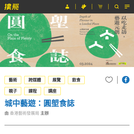
節目
主辦單位
關於撲飛
條款及細則
EN
藝術
跨媒體
展覽
飲食
親子
課程
講座
城中藝遊：圓塱食誌
由
香港藝術發展局
主辦