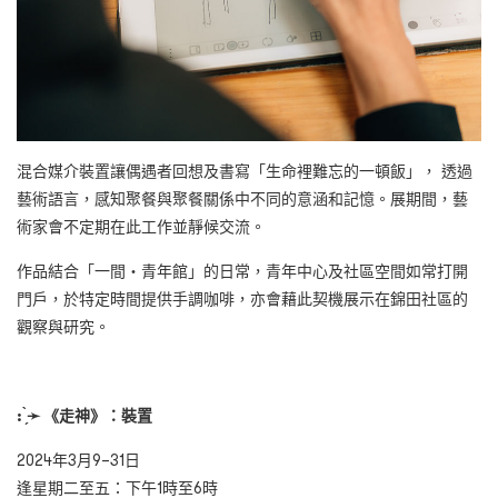
混合媒介裝置讓偶遇者回想及書寫「生命裡難忘的一頓飯」， 透過
藝術語言，感知聚餐與聚餐關係中不同的意涵和記憶。展期間，藝
術家會不定期在此工作並靜候交流。
作品結合「一間・青年館」的日常，青年中心及社區空間如常打開
門戶，於特定時間提供手調咖啡，亦會藉此契機展示在錦田社區的
觀察與研究。
: ̗̀
➛
《走神》：裝置
2024年3月9–31日
逢星期二至五：下午1時至6時