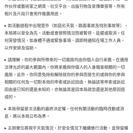
作伙伴或藝術家之網頁、社交平台、出版刊物及宣傳單張等。所有
相片及片段只會用作推廣用途。
▸ 如活動過程中出現意外（如惡劣天氣、路面事故及特別事故等），
本局將以安全為先，活動或會按照情況而被暫停、延遲或取消。任
何突發情況，如身體不適或緊急事項，請即時通知在場工作人員，
以作安排及協助。
▸ 請理解，你的參與所帶來的一切風險均由你個人自行承擔。在適用
法律允許的最大範圍內，你將承擔與你個人的人身傷害相關的一切
風險。此外，你同意免除和解除就你的參與而發生的或與你的參與
相關的任何及一切對本局的申索或訴訟因由，無論該等申索或訴訟
因由是已知的還是未知的，亦無論其是因本局疏忽還是其他原因造
成的。
▸ 本局保留是次活動的最終決定權，任何有關活動的臨時改動或消
息，將以本局公布為準。
▸ 主辦單位將視乎天氣情況，於安全情況下繼續進行活動，並保留權