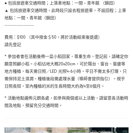
● 包括旅遊車交通時間；上落車地點：一間・青年館 （錦田）
▲ 包括旅遊車交通時間，此時段只設去程旅遊車，不設回程；上車
地點：一間・青年館（錦田）
--------------------
費用：$100 （其中按金＄50，將於活動結束後退還）
請先登記
* 參加者會在活動後帶一盆小稻回家，尊重生命，登記前，請確定你
願意照顧小稻。小稻佔地大概20x20cm，可於陽台、窗台、窗邊等
地方種植，每天需日照／LED 光照4-6小時，平日不需太多打理，只
需保持泥土濕潤，種植後段需處理水量（導師會提供指引）。視乎
日照長短，室內種植的米的生長時間大約為4至6個月。
* 活動地點遍佈元朗各處，如參與兩個或以上活動，請留意各活動時
間及地點，預留充分交通時間。