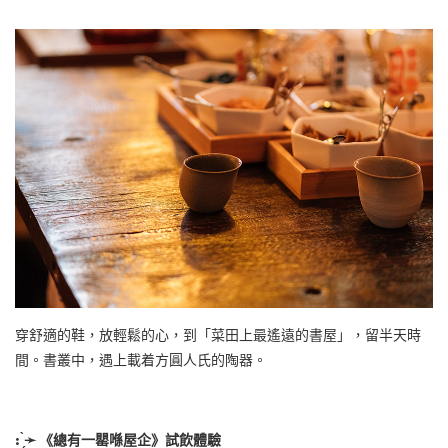
穿舒適的鞋，放輕鬆的心，到「菜田上最遙遠的書屋」，留半天時
間。書叢中，遇上載着方圓人氏的陶器。
: ̗̀
➛
《總有一罌喺屋企》試飲體驗