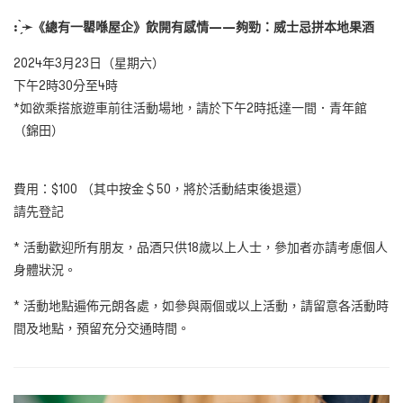
: ̗̀
➛
《總有一罌喺屋企》飲開有感情——夠勁：威士忌拼本地果酒
2024年3月23日（星期六）
下午2時30分至4時
*如欲乘搭旅遊車前往活動場地，請於下午2時抵達一間．青年館
（錦田）
費用：$100 （其中按金＄50，將於活動結束後退還）
請先登記
* 活動歡迎所有朋友，品酒只供18歲以上人士，參加者亦請考慮個人
身體狀況。
* 活動地點遍佈元朗各處，如參與兩個或以上活動，請留意各活動時
間及地點，預留充分交通時間。