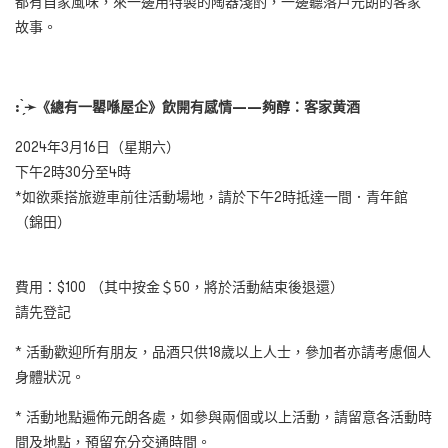
都有自家風味，來一邊用特製的陶器淺酌，一邊聽落戶元朗的客家
故事。
: ̗̀
➛
《總有一罌喺屋企》飲開有感情——夠醇：客家黄酒
2024年3月16日（星期六）
下午2時30分至4時
*如欲乘搭旅遊車前往活動場地，請於下午2時抵達一間．青年館
（錦田）
費用：$100 （其中按金＄50，將於活動結束後退還）
請先登記
* 活動歡迎所有朋友，品酒只供18歲以上人士，參加者亦請考慮個人
身體狀況。
* 活動地點遍佈元朗各處，如參與兩個或以上活動，請留意各活動時
間及地點，預留充分交通時間。