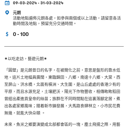
09-03-2024 - 31-03-2024
元朗
活動地點遍佈元朗各處，如參與兩個或以上活動，請留意各活
動時間及地點，預留充分交通時間。
0 - 100
✷以吃走訪，藝遊元朗✷
「圓塱」是元朗昔日的名字，在被簡化之前，意思是盤形的靠水低
地。這片土地幅員廣闊，東臨錦田、八鄉，南達十八鄉、大棠，西
至屏山、洪水橋，北面有橫洲、大生圍，是山丘處處的香港少有的
平原，而且水源充足，土壤肥沃，陽光下作物豐收，相傳畋畋稻田
曾經出產進貢皇帝的絲苗；族群在不同時間點在這裏落腳定居，煮
出各處家鄉風味；隨着新市鎮發展，大馬路食肆林立，小市民花費
無幾，就能大快朵頤 。
未來，魚米之鄉要演變成北部都會區的一塊，塵土飛揚之際，用藝