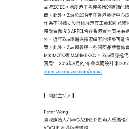
品牌ZOEE。她創造了各種各樣的結飾配
商。此外，Zoe於2014年在香港藝術中心成立了ZO-E
作為不同獨立設計師展示其工藝和創意精神的
時尚偶像IRIS APFEL合在香港置地廣
外，近年Zoe還通過探索繩索的建築可能性
置。此外，Zoe還參與一些國際品牌發佈會，包括OM
MIKIMOTO和MARIMEKKO。 Zoe還
寶周"，2013年9月的"布魯塞爾設計"和20
store.zoeebyzoe.com/about
▎關於主持人 ▎
Peter Wong
資深媒體人/ MAGAZINE P 創辦人暨編輯/
VOGUE 香港版總編輯