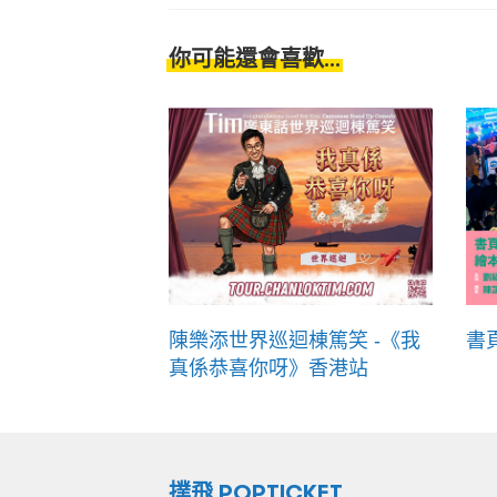
你可能還會喜歡...
陳樂添世界巡迴棟篤笑 -《我
書
真係恭喜你呀》香港站
撲飛 POPTICKET