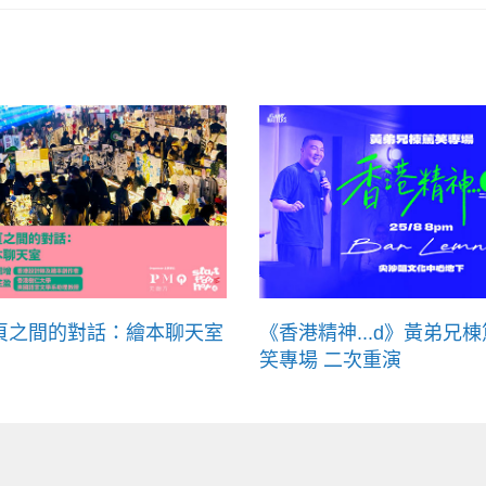
頁之間的對話：繪本聊天室
《香港精神...d》黃弟兄棟
笑專場 二次重演