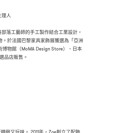
主理人
an將部落工藝師的手工製作結合工業設計，
物。於法國巴黎家具家飾展獲選為「亞洲
（MoMA Design Store）、日本
館等選品店販售。
緻又玩味。 2011年，Zoe創立了配飾