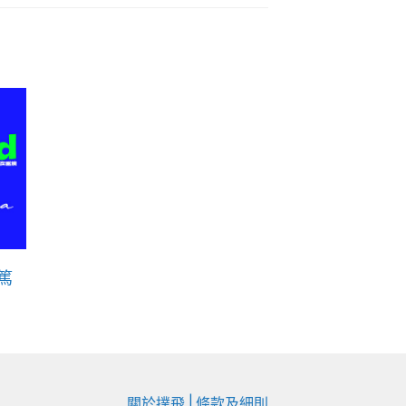
篤
|
關於撲飛
條款及細則