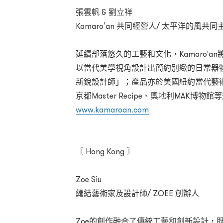
張雲帆 & 劉立祥
Kamaro’an 共同經營人/ 太平洋的風共同
延續部落悠久的工藝和文化，Kamaro'
以當代美學視角設計出簡約別緻的日常器
新銳設計師」；產品亦於美國紐約當代藝術博物館
京都Master Recipe、奧地利MAK博物
www.kamaroan.com
〖 Hong Kong 〗
Zoe Siu
繩結藝術家及設計師/ ZOEE 創辦人
Zoe的創作融合了傳統工藝和創新設計，既精