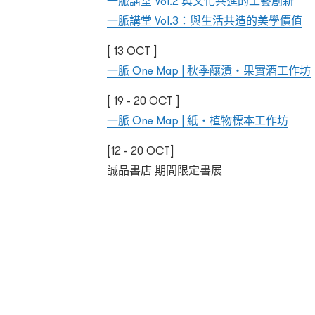
一脈講堂 Vol.2 與文化共進的工藝創新
一脈講堂 Vol.3：與生活共造的美學價值
[ 13 OCT ]
一脈 One Map | 秋季釀漬・果實酒工作坊
[ 19 - 20 OCT ]
一脈 One Map | 紙・植物標本工作坊
[12 - 20 OCT]
誠品書店 期間限定書展