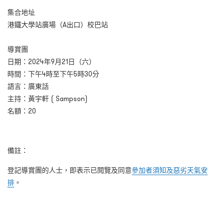
集合地址
港鐵大學站廣場（A出口）校巴站
導賞團
日期：2024年9月21日（六）
時間：下午4時至下午5時30分
語言：廣東話
主持：黃宇軒 ( Sampson)
名額：20
備註：
登記導賞團的人士，即表示已閱覽及同意
參加者須知及惡劣天氣安
排
。