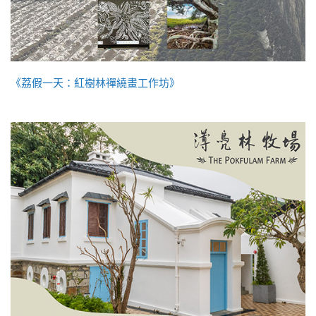
《荔假一天：紅樹林禪繞畫工作坊》