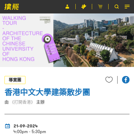
節目
主辦單位
關於撲飛
條款及細則
EN
導賞團
香港中文大學建築散步團
由
《打開香港》
主辦
21-09-2024
4:00pm - 5:30pm