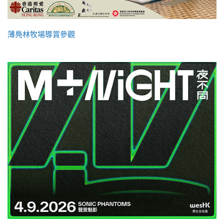
薄鳧林牧場導賞參觀