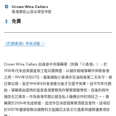
Crown Wine Cellars
香港壽臣山深水灣徑18號
免費
《打開香港》所有活動 ⇨
Crown Wine Cellars 前身是中央彈藥庫（別稱「小香港」），於
1930年代末由英國皇家工程兵團興建，以儲存槍械彈藥作保衛香港
之用。1941年12月27日，最後據點小香港亦在淪陷後第二天失守，被
日軍佔領，直至1945年8月香港重光後才交還予英軍。自1970年代開
始，彈藥庫由當時的皇家香港警察用作警察駕駛學校，其後則用作
儲存石芯樣本。作為香港早期公營及私人機構合作的項目之一，彈
藥庫於2004年完成修復，並改作亞洲首個專業酒窖及會所。該項目
於2007年獲頒發聯合國教科文組織亞太區文化遺產保護獎優異項目