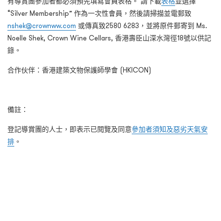
有導賞團參加者都必須預先填寫會員表格。 請下載
表格
並選擇
“Silver Membership” 作為一次性會員，然後請掃描並電郵致
nshek@crownww.com
或傳真致2580 6283，並將原件郵寄到 Ms.
Noelle Shek, Crown Wine Cellars, 香港壽臣山深水灣徑18號以供記
錄。
合作伙伴：香港建築文物保護師學會 (HKICON)
備註：
登記導賞團的人士，即表示已閱覽及同意
參加者須知及惡劣天氣安
排
。