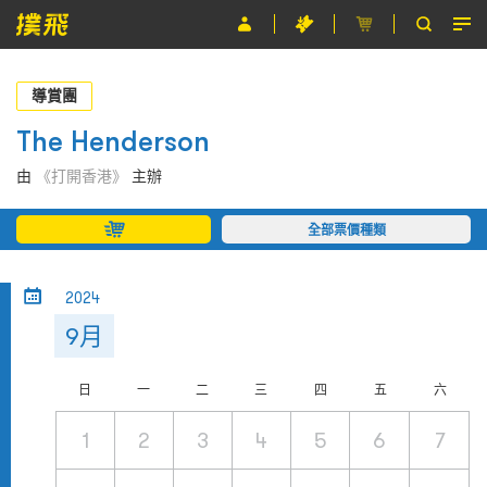
節目
導賞團
主辦單位
The Henderson
關於撲飛
由
《打開香港》
主辦
條款及細則
全部票價種類
EN
2024
9月
日
一
二
三
四
五
六
1
2
3
4
5
6
7