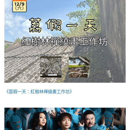
《荔假一天：紅樹林禪繞畫工作坊》