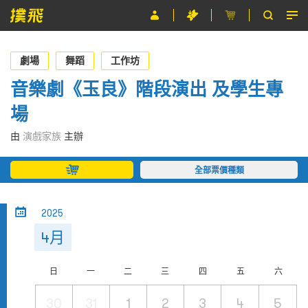
節目
劇場
舞蹈
工作坊
主辦單位
音樂劇《玉良》階段演出 及學生專
場
關於撲飛
由
演戲家族
主辦
條款及細則
全部票價種類
EN
2025
4月
日
一
二
三
四
五
六
30
31
1
2
3
4
5