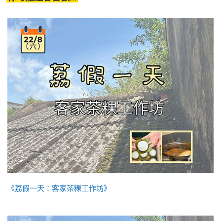
《荔假一天：客家茶粿工作坊》