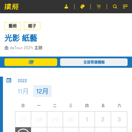
節目
藝術
親子
主辦單位
光影 紙藝
關於撲飛
由
deTour 2024
主辦
條款及細則
全部票價種類
EN
2022
11月
12月
日
一
二
三
四
五
六
27
28
29
30
1
2
3