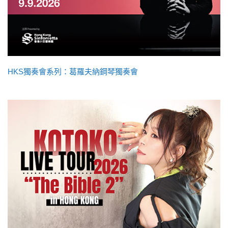
HKS獨奏會系列：葛羅夫納鋼琴獨奏會