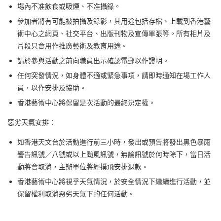
場內不准飲食或吸煙、不准攝錄。
參加者將有可能被拍攝及錄影，其用途包括存檔、上載到香港藝
術中心之網頁、社交平台、出版刊物及宣傳單張等。所有相片及
片段只會用作推廣藝術及教育用途。
請於參與活動之前向職員出示確認電郵以作證明。
任何突發情況，如身體不適或緊急事項，請即時通知在場工作人
員，以作安排及協助。
香港藝術中心將保留是次活動的最終決定權。
惡劣天氣安排：
如香港天文台於活動進行前三小時，發出或預告將發出黑色暴雨
警告訊號／八號或以上颱風訊號，無論訊號於何時除下，當日活
動將會取消，主辦單位將經撲飛安排退款。
香港藝術中心將視乎天氣情況，於安全情況下繼續進行活動，並
保留權利取消惡劣天氣下的任何活動。