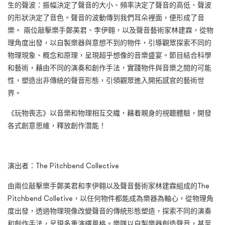
生的聲波：振幅決定了聲音的大小、頻率決定了聲音的高低、聲波
的形狀決定了音色。聲音的波動傳到我們耳朵裡面，便形成了音
樂。 兩位敲擊樂手鄭美君、李伊翱，以及聲音藝術家林建霖，從物
理角度出發，以自製樂器與意想不到的物件，引導觀眾探索不同的
物理現象、概念和原理，呈現超乎想像的音樂盛宴。節目結合科學
和藝術，藉由不同的演奏和創作手法，實踐物件與音樂之間的可能
性，塑造出非傳統的聲音形態，引領觀眾進入開拓感官的藝術世
界。
《玩物喪志》以音樂和物理相互交織，藉着親身的視聽體驗，開發
各式創意思維，釋放創作潛能！
演出者：The Pitchbend Collective
由兩位敲擊樂手鄭美君和李伊翱以及聲音藝術家林建霖組成的The
Pitchbend Colletive，以任何物件都能成為樂器為軸心，從物理角
度出發，透過物理現像改變聲音的傳統形態塑造，探索不同的演奏
和創作手法，呈現多重演繹風格。樂隊以自製樂器創造聲音，甚至