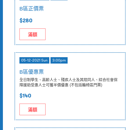
B區正價票
$280
滿額
05-12-2021 Sun
3:00pm
B區優惠票
全日制學生、高齡人士、殘疾人士及其陪同人、綜合社會保
障援助受惠人士可獲半價優惠 (不包括輪椅區門票)
$140
滿額