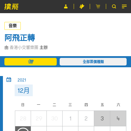
節目
音樂
主辦單位
阿飛正轉
關於撲飛
由
香港小交響樂團
主辦
條款及細則
全部票價種類
EN
2021
12月
日
一
二
三
四
五
六
28
29
30
1
2
3
4