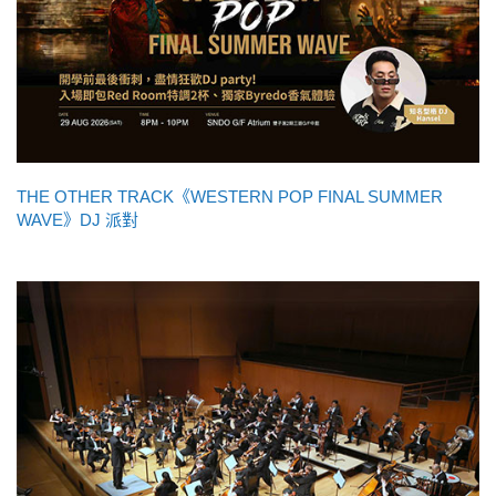
THE OTHER TRACK《WESTERN POP FINAL SUMMER
WAVE》DJ 派對