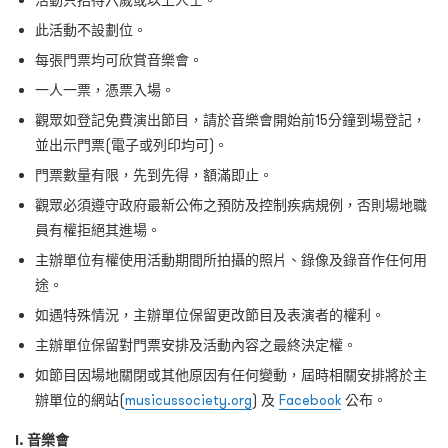
此活動不設劃位。
每張門票均可欣賞音樂會。
一人一票，憑票入場。
觀眾如登記免費演出節目，請於音樂會開始前15分鐘到場登記，
並出示門票(電子或列印均可)。
門票數量有限，先到先得，額滿即止。
觀眾必須遵守政府最新公佈之預防及控制疾病規例，否則場地職
員有權拒絕其進場。
主辦單位有權使用活動期間所拍攝的照片、錄像及錄音作任何用
途。
如遇特殊情況，主辦單位保留更改節目及表演者的權利。
主辦單位保留對門票安排及活動內容之最終決定權。
如節目因場地關閉或其他原因有任何變動，屆時相關安排將於主
辦單位的網站(
musicussociety.org
) 及
Facebook
公布。
I. 音樂會