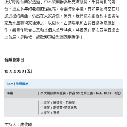
正好呼應音樂家透過手中木製樂器奏出充滿感情、千變萬化的聲
音。挺立多年的老樹飽經風霜，看盡時移事遷，有如穿透時空在耳
邊迴盪的樂曲，仍然在大家身邊。另外，我們這次更委約中國書法
家及水墨藝術家徐沛之，以樹木、古蹟場地和古典音樂為靈感創
作。新畫作糅合古意和其個人美學特色，將獨家在是次四場音樂會
上首展。是時候一起歡迎頂級樂團回到香港！
音樂會節目
12.5.2023 (五)
主持人：成俊曦