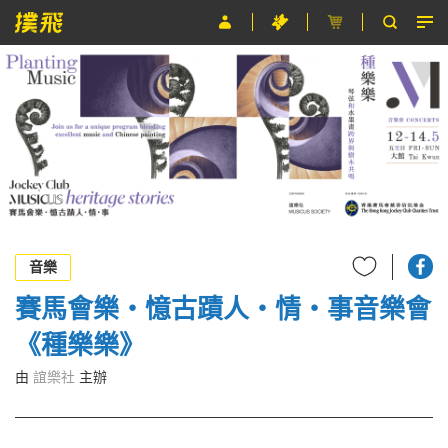
節目
主辦單位
關於撲飛
條款及細則
EN
音樂
賽馬會樂・憶古蹟人・情・事音樂會
《種樂樂》
由
誼樂社
主辦