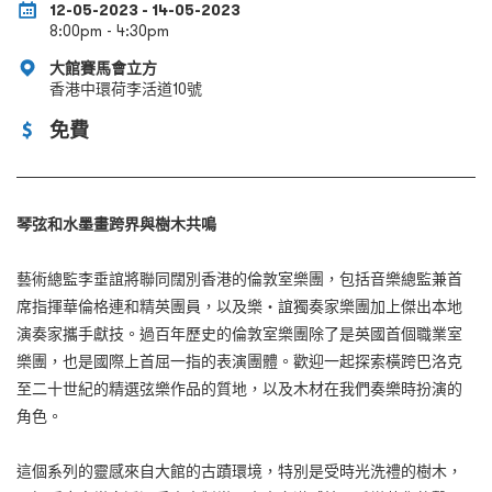
12-05-2023 - 14-05-2023
8:00pm - 4:30pm
大館賽馬會立方
香港中環荷李活道10號
免費
琴弦和水墨畫跨界與樹木共鳴
藝術總監李垂誼將聯同闊別香港的倫敦室樂團，包括音樂總監兼首
席指揮華倫格連和精英團員，以及樂・誼獨奏家樂團加上傑出本地
演奏家攜手獻技。過百年歷史的倫敦室樂團除了是英國首個職業室
樂團，也是國際上首屈一指的表演團體。歡迎一起探索橫跨巴洛克
至二十世紀的精選弦樂作品的質地，以及木材在我們奏樂時扮演的
角色。
這個系列的靈感來自大館的古蹟環境，特別是受時光洗禮的樹木，