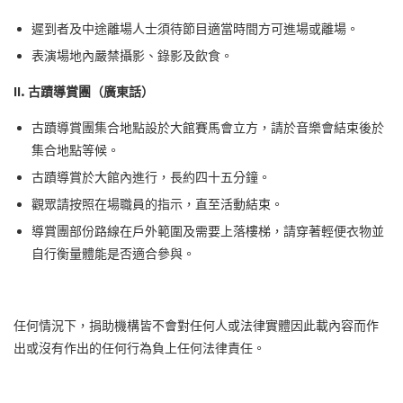
遲到者及中途離場人士須待節目適當時間方可進場或離場。
表演場地內嚴禁攝影、錄影及飲食。
II. 古蹟導賞團（廣東話）
古蹟導賞團集合地點設於大館賽馬會立方，請於音樂會結束後於
集合地點等候。
古蹟導賞於大館內進行，長約四十五分鐘。
觀眾請按照在場職員的指示，直至活動結束。
導賞團部份路線在戶外範圍及需要上落樓梯，請穿著輕便衣物並
自行衡量體能是否適合參與。
任何情況下，捐助機構皆不會對任何人或法律實體因此載內容而作
出或沒有作出的任何行為負上任何法律責任。