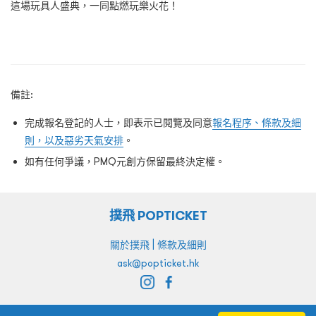
這場玩具人盛典，一同點燃玩樂火花！
備註:
完成報名登記的人士，即表示已閱覽及同意
報名程序、條款及細
則，以及惡劣天氣安排
。
如有任何爭議，PMQ元創方保留最終決定權。
撲飛 POPTICKET
|
關於撲飛
條款及細則
ask@popticket.hk