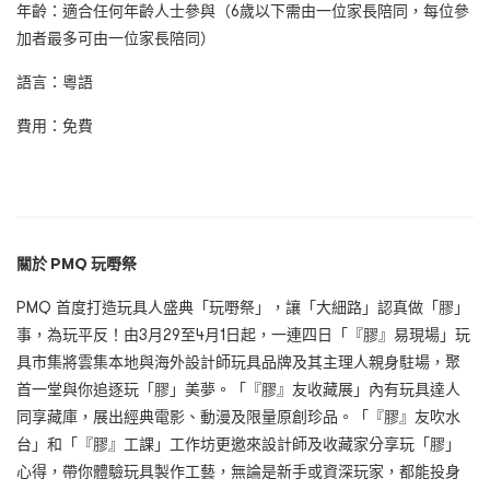
年齡：適合任何年齡人士參與（6歲以下需由一位家長陪同，每位參
加者最多可由一位家長陪同）
語言：粵語
費用：免費
關於 PMQ 玩嘢祭
PMQ 首度打造玩具人盛典「玩嘢祭」，讓「大細路」認真做「膠」
事，為玩平反！由3月29至4月1日起，一連四日「『膠』易現場」玩
具市集將雲集本地與海外設計師玩具品牌及其主理人親身駐場，聚
首一堂與你追逐玩「膠」美夢。「『膠』友收藏展」內有玩具達人
同享藏庫，展出經典電影、動漫及限量原創珍品。「『膠』友吹水
台」和「『膠』工課」工作坊更邀來設計師及收藏家分享玩「膠」
心得，帶你體驗玩具製作工藝，無論是新手或資深玩家，都能投身