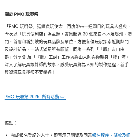
關於 PMQ 玩嘢祭
「PMQ 玩嘢祭」延續貪玩使命，再度帶來一連四日的玩具人盛典，
今次以「玩具便利店」為主題，雲集超過 30 個來自本地及廣州、澳
門、首爾和新加坡的玩具品牌及單位。方便各位玩家探索近期熱門
及設計新品，一站式滿足所有願望！同場一系列「『膠』友自由
斟」分享會 及「『膠』工課」工作坊將由大師與你親身「膠」流，
深入了解玩具設計師的故事，感受玩具鮮為人知的製作過程，新手
與資深玩具迷都不要錯過！
PMQ 玩嘢祭 2025 所有活動 ⇨
備註：
完成報名登記的人士，即表示已閱覽及同意
報名程序、條款及細