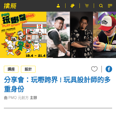
節目
主辦單位
關於撲飛
條款及細則
EN
講座
設計
分享會：玩嘢跨界 ! 玩具設計師的多
重身份
由
PMQ 元創方
主辦