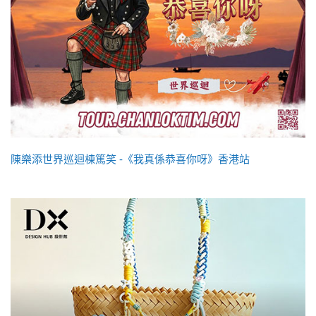
陳樂添世界巡迴棟篤笑 -《我真係恭喜你呀》香港站