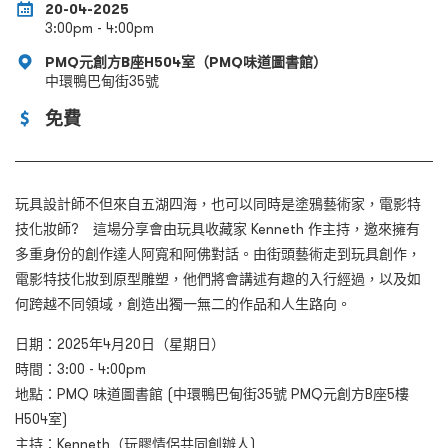
20-04-2025
3:00pm - 4:00pm
PMQ元創方B座H504室（PMQ味道圖書館）
中環鴨巴甸街35號
免費
玩具設計師不但來自五湖四海，也可以同時是塗鴉藝術家，電影特
技化妝師? 這場分享會由玩具收藏家 Kenneth 作主持，邀來擁有
多重身份的創作達人阿寬和阿佛對話。由街頭藝術走到玩具創作，
電影特技化妝到原型雕塑，他們將會講述有趣的入行經過，以及如
何跨越不同領域，創造出獨一無二的作品和人生路向。
日期：2025年4月20日（星期日）
時間：3:00 - 4:00pm
地點：PMQ 味道圖書館 (中環鴨巴甸街35號 PMQ元創方B座5樓
H504室)
主持：Kenneth（玩膠情侶共同創辦人)