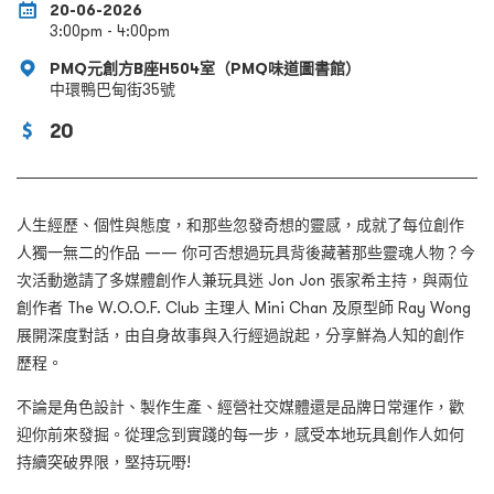
20-06-2026
3:00pm - 4:00pm
PMQ元創方B座H504室（PMQ味道圖書館）
中環鴨巴甸街35號
20
人生經歷、個性與態度，和那些忽發奇想的靈感，成就了每位創作
人獨一無二的作品 —— 你可否想過玩具背後藏著那些靈魂人物？今
次活動邀請了多媒體創作人兼玩具迷 Jon Jon 張家希主持，與兩位
創作者 The W.O.O.F. Club 主理人 Mini Chan 及原型師 Ray Wong
展開深度對話，由自身故事與入行經過說起，分享鮮為人知的創作
歷程。
不論是角色設計、製作生產、經營社交媒體還是品牌日常運作，歡
迎你前來發掘。從理念到實踐的每一步，感受本地玩具創作人如何
持續突破界限，堅持玩嘢!