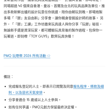
同場超過 40 個來自香港、曼谷、首爾及台北的玩具品牌及單位，推
出多款新鮮出爐的設計玩意任你挑選，陪你由朝玩到晚。即場炮製
多場「『膠』友自由斟」分享會，讓你親身發掘設計師的故事。 另
外，「『膠』工課」工作坊邀來玩具達人與你分享「玩膠」秘技，
無論新手還是資深玩家，都可體驗玩具背後的製作過程，包保你一
玩著迷。即刻嚟「TOY GUYS」歎齊玩具快餐！
PMQ 玩嘢祭 2026 所有活動 ⇨
備註：
完成報名登記的人士，即表示已閱覽及同意
報名程序、條款及細
則，以及惡劣天氣安排
。
分享會適合 15 歲或以上人士參與。
如有任何爭議，PMQ元創方保留最終決定權。