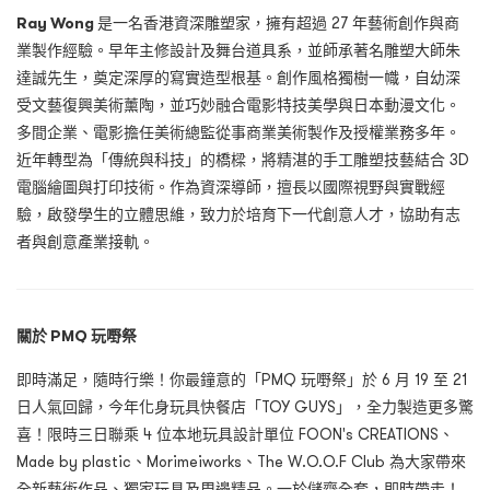
Ray Wong
是一名香港資深雕塑家，擁有超過 27 年藝術創作與商
業製作經驗。早年主修設計及舞台道具系，並師承著名雕塑大師朱
達誠先生，奠定深厚的寫實造型根基。創作風格獨樹一幟，自幼深
受文藝復興美術薰陶，並巧妙融合電影特技美學與日本動漫文化。
多間企業、電影擔任美術總監從事商業美術製作及授權業務多年。
近年轉型為「傳統與科技」的橋樑，將精湛的手工雕塑技藝結合 3D
電腦繪圖與打印技術。作為資深導師，擅長以國際視野與實戰經
驗，啟發學生的立體思維，致力於培育下一代創意人才，協助有志
者與創意產業接軌。
關於 PMQ 玩嘢祭
即時滿足，隨時行樂！你最鐘意的「PMQ 玩嘢祭」於 6 月 19 至 21
日人氣回歸，今年化身玩具快餐店「TOY GUYS」，全力製造更多驚
喜！限時三日聯乘 4 位本地玩具設計單位 FOON's CREATIONS、
Made by plastic、Morimeiworks、The W.O.O.F Club 為大家帶來
全新藝術作品、獨家玩具及周邊精品。一於儲齊全套，即時帶走！