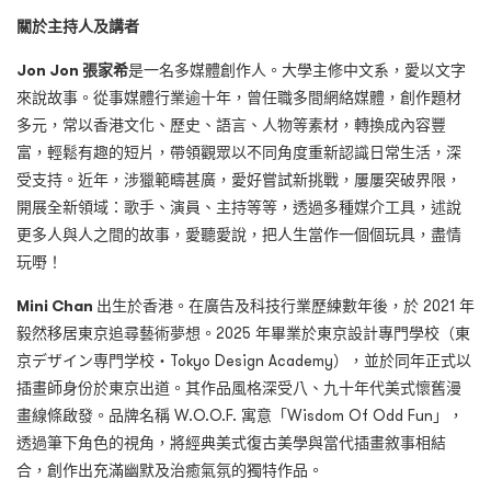
關於主持人及講者
Jon Jon 張家希
是一名多媒體創作人。大學主修中文系，愛以文字
來說故事。從事媒體行業逾十年，曾任職多間網絡媒體，創作題材
多元，常以香港文化、歷史、語言、人物等素材，轉換成內容豐
富，輕鬆有趣的短片，帶領觀眾以不同角度重新認識日常生活，深
受支持。近年，涉獵範疇甚廣，愛好嘗試新挑戰，屢屢突破界限，
開展全新領域：歌手、演員、主持等等，透過多種媒介工具，述說
更多人與人之間的故事，愛聽愛說，把人生當作一個個玩具，盡情
玩嘢！
Mini Chan
出生於香港。在廣告及科技行業歷練數年後，於 2021 年
毅然移居東京追尋藝術夢想。2025 年畢業於東京設計專門學校（東
京デザイン専門学校・Tokyo Design Academy），並於同年正式以
插畫師身份於東京出道。其作品風格深受八、九十年代美式懷舊漫
畫線條啟發。品牌名稱 W.O.O.F. 寓意「Wisdom Of Odd Fun」，
透過筆下角色的視角，將經典美式復古美學與當代插畫敘事相結
合，創作出充滿幽默及治癒氣氛的獨特作品。