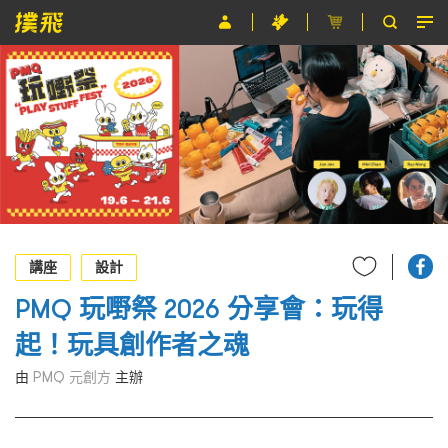
節目
主辦單位
關於撲飛
條款及細則
EN
講座
設計
PMQ 玩嘢祭 2026 分享會：玩得
起！玩具創作者之魂
由
PMQ 元創方
主辦