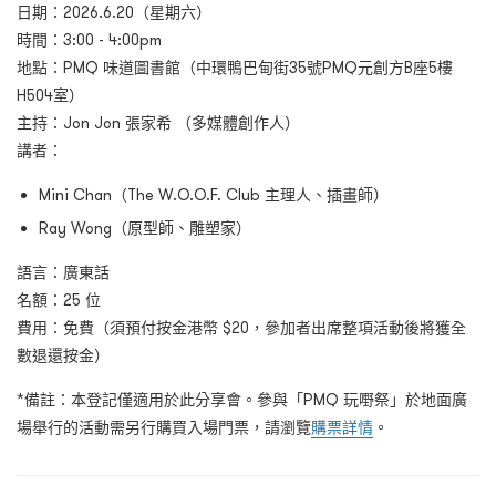
日期：2026.6.20（星期六）
時間：3:00 - 4:00pm
地點：PMQ 味道圖書館（中環鴨巴甸街35號PMQ元創方B座5樓
H504室）
主持：Jon Jon 張家希 （多媒體創作人）
講者：
Mini Chan（The W.O.O.F. Club 主理人、插畫師）
Ray Wong（原型師、雕塑家）
語言：廣東話
名額：25 位
費用：免費（須預付按金港幣 $20，參加者出席整項活動後將獲全
數退還按金）
*備註：本登記僅適用於此分享會。參與「PMQ 玩嘢祭」於地面廣
場舉行的活動需另行購買入場門票，請瀏覽
購票詳情
。