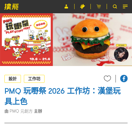
節目
主辦單位
關於撲飛
條款及細則
EN
設計
工作坊
PMQ 玩嘢祭 2026 工作坊：漢堡玩
具上色
由
PMQ 元創方
主辦