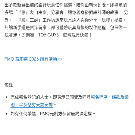
出多款新鮮出爐的設計玩意任你挑選，陪你由朝玩到晚。即場炮製
多場「『膠』友自由斟」分享會，讓你親身發掘設計師的故事。 另
外，「『膠』工課」工作坊邀來玩具達人與你分享「玩膠」秘技，
無論新手還是資深玩家，都可體驗玩具背後的製作過程，包保你一
玩著迷。即刻嚟「TOY GUYS」歎齊玩具快餐！
PMQ 玩嘢祭 2026 所有活動 ⇨
備註：
完成報名登記的人士，即表示已閱覽及同意
報名程序、條款及細
則，以及惡劣天氣安排
。
如有任何爭議，PMQ元創方保留最終決定權。