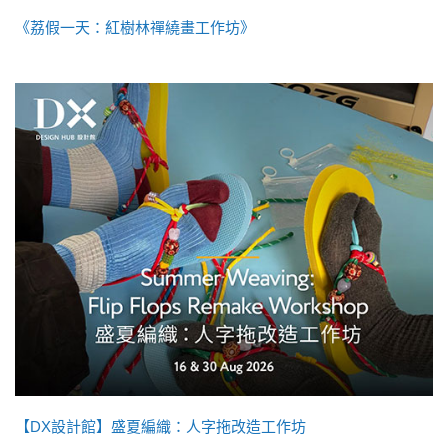
《荔假一天：紅樹林禪繞畫工作坊》
【DX設計館】盛夏編織：人字拖改造工作坊