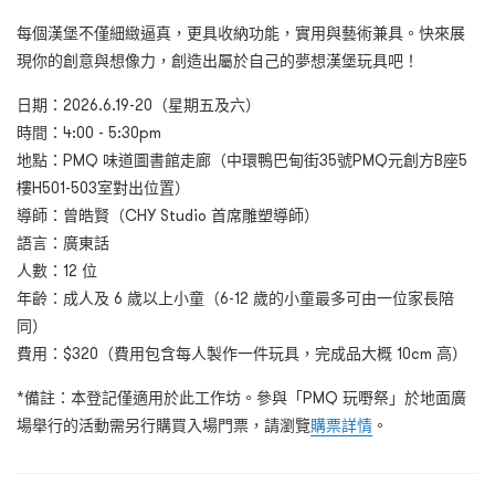
每個漢堡不僅細緻逼真，更具收納功能，實用與藝術兼具。快來展
現你的創意與想像力，創造出屬於自己的夢想漢堡玩具吧！
日期：2026.6.19-20（星期五及六）
時間：4:00 - 5:30pm
地點：PMQ 味道圖書館走廊（中環鴨巴甸街35號PMQ元創方B座5
樓H501-503室對出位置）
導師：曾皓賢（CHY Studio 首席雕塑導師）
語言：廣東話
人數：12 位
年齡：成人及 6 歲以上小童（6-12 歲的小童最多可由一位家長陪
同）
費用：$320（費用包含每人製作一件玩具，完成品大概 10cm 高）
*備註：本登記僅適用於此工作坊。參與「PMQ 玩嘢祭」於地面廣
場舉行的活動需另行購買入場門票，請瀏覽
購票詳情
。