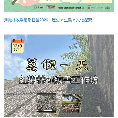
薄鳧林牧場暑期日營2026：歷史 x 生態 x 文化探索