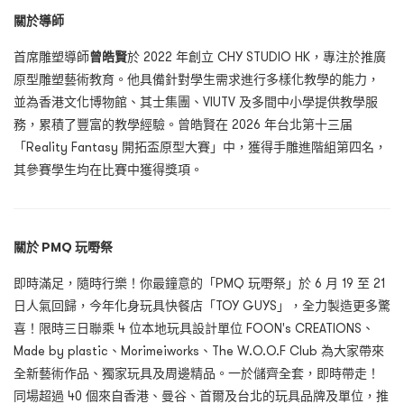
關於導師
首席雕塑導師
曾皓賢
於 2022 年創立 CHY STUDIO HK，專注於推廣
原型雕塑藝術教育。他具備針對學生需求進行多樣化教學的能力，
並為香港文化博物館、其士集團、VIUTV 及多間中小學提供教學服
務，累積了豐富的教學經驗。曾皓賢在 2026 年台北第十三届
「Reality Fantasy 開拓盃原型大賽」中，獲得手雕進階組第四名，
其參賽學生均在比賽中獲得獎項。
關於 PMQ 玩嘢祭
即時滿足，隨時行樂！你最鐘意的「PMQ 玩嘢祭」於 6 月 19 至 21
日人氣回歸，今年化身玩具快餐店「TOY GUYS」，全力製造更多驚
喜！限時三日聯乘 4 位本地玩具設計單位 FOON's CREATIONS、
Made by plastic、Morimeiworks、The W.O.O.F Club 為大家帶來
全新藝術作品、獨家玩具及周邊精品。一於儲齊全套，即時帶走！
同場超過 40 個來自香港、曼谷、首爾及台北的玩具品牌及單位，推