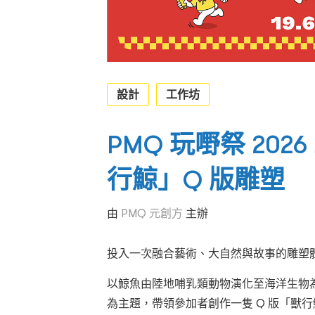
設計
工作坊
PMQ 玩嘢祭 202
行鯨」Q 版雕塑
由
PMQ 元創方
主辦
投入一次融合藝術、大自然與故事的雕塑
以鯨魚由陸地哺乳類動物演化至海洋生物
為主題，帶領參加者創作一隻 Q 版「獸