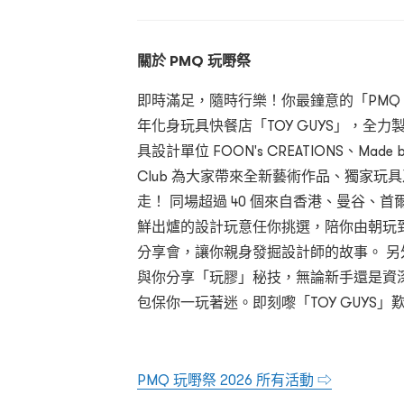
關於 PMQ 玩嘢祭
即時滿足，隨時行樂！你最鐘意的「PMQ 玩嘢
年化身玩具快餐店「TOY GUYS」，全力
具設計單位 FOON's CREATIONS、Made by p
Club 為大家帶來全新藝術作品、獨家
走！ 同場超過 40 個來自香港、曼谷、
鮮出爐的設計玩意任你挑選，陪你由朝玩
分享會，讓你親身發掘設計師的故事。 
與你分享「玩膠」秘技，無論新手還是資
包保你一玩著迷。即刻嚟「TOY GUYS」
PMQ 玩嘢祭 2026 所有活動 ⇨