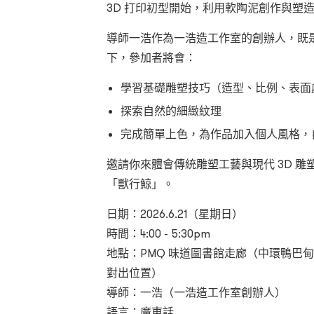
3D 打印初型開始，利用軟陶泥創作與塑
導師一浩作為一浩造工作室的創辦人，既
下，參加者將會：
學習基礎雕塑技巧（造型、比例、表面
探索自然的細緻紋理
完成簡單上色，為作品加入個人風格，
邀請你來體會傳統雕塑工藝與現代 3D 
「獸行鯨」。
日期：2026.6.21（星期日）
時間：4:00 - 5:30pm
地點：PMQ 味道圖書館走廊（中環鴨巴甸街3
對出位置）
導師：一浩（一浩造工作室創辦人）
語言：廣東話