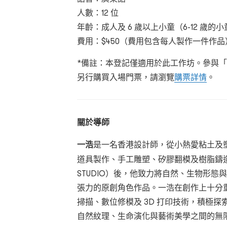
人數：12 位
年齡：成人及 6 歲以上小童（6-12 歲
費用：$450（費用包含每人製作一件作品
*備註：本登記僅適用於此工作坊。參與「
另行購買入場門票，請瀏覽
購票詳情
。
關於導師
一浩
是一名香港設計師，從小熱愛粘土及
道具製作、手工雕塑、矽膠翻模及樹脂鑄造
STUDIO）後，他致力將自然、生物形
張力的原創角色作品。一浩在創作上十分重
掃描、數位修模及 3D 打印技術，積極
自然紋理、生命演化與藝術美學之間的無