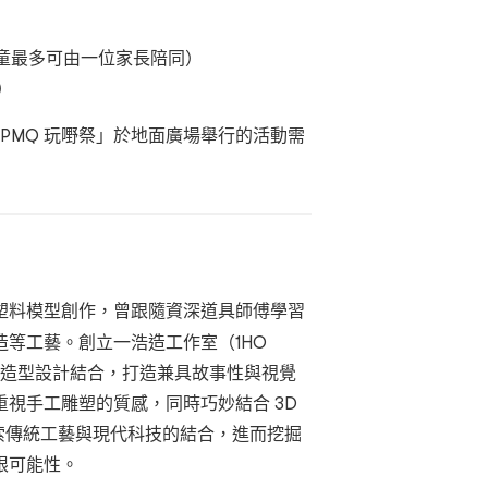
的小童最多可由一位家長陪同）
）
PMQ 玩嘢祭」於地面廣場舉行的活動需
塑料模型創作，曾跟隨資深道具師傅學習
等工藝。創立一浩造工作室（1HO
態與造型設計結合，打造兼具故事性與視覺
視手工雕塑的質感，同時巧妙結合 3D
探索傳統工藝與現代科技的結合，進而挖掘
限可能性。