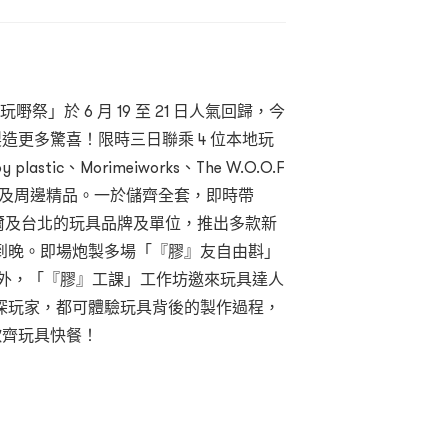
祭」於 6 月 19 至 21 日人氣回歸，今
製造更多驚喜！限時三日聯乘 4 位本地玩
lastic、Morimeiworks、The W.O.O.F
玩具及周邊精品。一於儲齊全套，即時帶
首爾及台北的玩具品牌及單位，推出多款新
到晚。即場炮製多場「『膠』友自由斟」
另外，「『膠』工課」工作坊邀來玩具達人
深玩家，都可體驗玩具背後的製作過程，
歎齊玩具快餐！