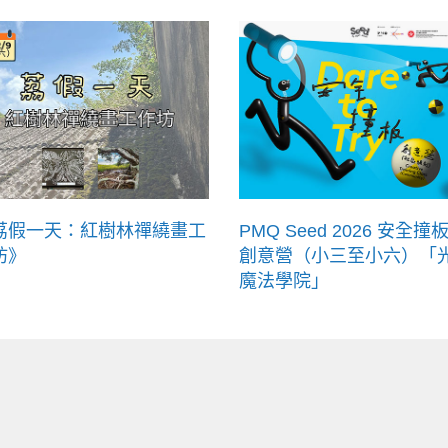
荔假一天：紅樹林禪繞畫工
PMQ Seed 2026 安全撞板
坊》
創意營（小三至小六）「
魔法學院」