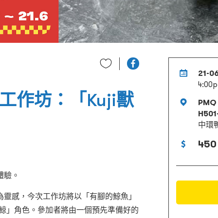
21-0
4:00
6 工作坊：「Kuji獸
PM
H50
中環
450
體驗。
為靈感，今次工作坊將以「有腳的鯨魚」
行鯨」角色。參加者將由一個預先準備好的