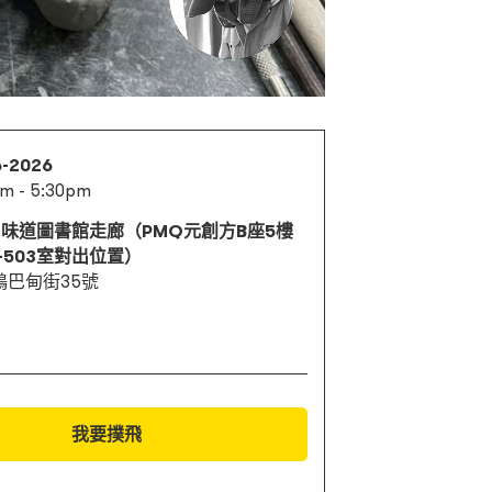
6-2026
pm - 5:30pm
Q 味道圖書館走廊（PMQ元創方B座5樓
1-503室對出位置）
鴨巴甸街35號
我要撲飛