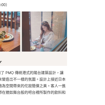
:00）
ee，利用了 PMQ 傳統港式的陽台建築設計，讓
來營造岀不一樣的氛圍。設計上接近日本
暗為空間帶來的佗寂簡僕之美。客人一進
師在猶如舞台般的吧台裡所製作的飲料和