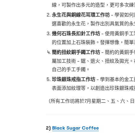
線，可製作出多元的造型，更可多次練
永生花與銅線花耳環工作坊
– 學習如
選喜歡的永生花，製作出別具氣質的永
幾何石珠長扣針工作坊
– 使用黃銅手
的位置加上石珠裝飾。發揮想像，簡單
簡約扭紋銅手鐲工作坊
– 簡約的黃銅
屬加工技術 – 鋸、退火、扭紋及拋光
自己的手工手鐲。
珍珠銀珠戒指工作坊
– 學到基本的金
表面添加紋理等，以創造出珍珠銀珠戒
（所有工作坊將於7月星期二、五、六、日
2)
Black Sugar Coffee