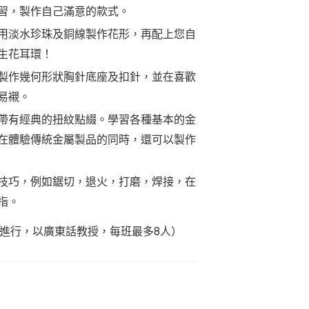
習，製作自己滿意的款式。
何用淡水珍珠及銅線製作花形，再配上您自
生花耳環！
工製作幾何形狀胸針底座及扣針，並在喜歡
易襯。
手帶有經典的扭紋點綴。學習各種基本的金
。在體驗傳統金屬製品的同時，還可以製作
工技巧，例如鋸切，退火，打磨，焊接，在
指。
進行，以廣東話教授，每班最多8人）