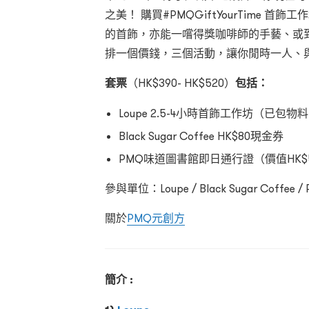
之美！ 購買#PMQGiftYourTime
的首飾，亦能一嚐得獎咖啡師的手藝、或
排一個價錢，三個活動，讓你閒時一人、
套票
（HK$390- HK$520）
包括：
Loupe 2.5-4小時首飾工作坊（已包物料
Black Sugar Coffee HK$80現金券
PMQ味道圖書館即日通行證（價值HK$
參與單位：Loupe / Black Sugar Coffe
關於
PMQ元創方
簡介 :