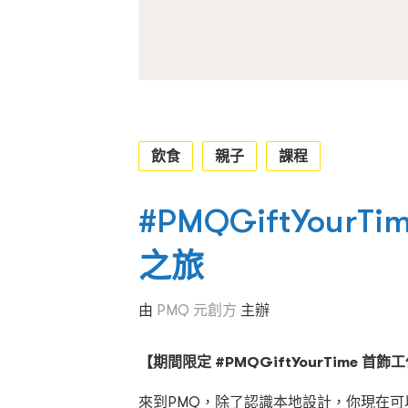
飲食
親子
課程
#PMQGiftYou
之旅
由
PMQ 元創方
主辦
【期間限定 #PMQGiftYourTime 首
來到PMQ，除了認識本地設計，你現在