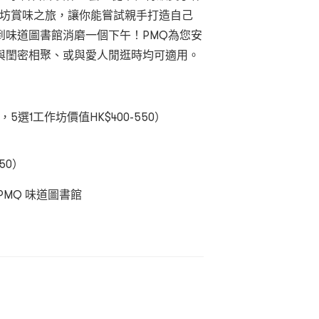
 首飾工作坊賞味之旅，讓你能嘗試親手打造自己
到味道圖書館消磨一個下午！PMQ為您安
與閨密相聚、或與愛人閒逛時均可適用。
，5選1工作坊價值HK$400-550）
50）
e / PMQ 味道圖書館