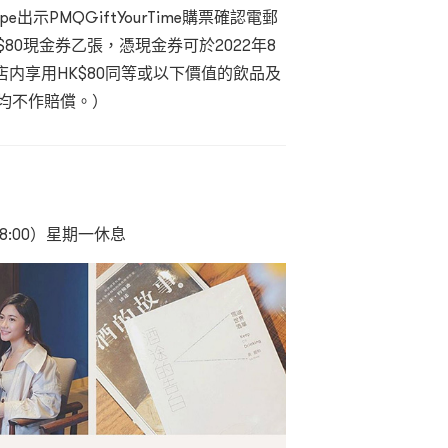
出示PMQGiftYourTime購票確認電郵
e HK$80現金券乙張，憑現金券可於2022年8
e PMQ店内享用HK$80同等或以下價值的飲品及
均不作賠償。）
 18:00）星期一休息