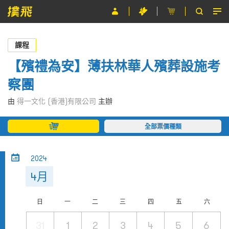
節目
課程
主辦單位
【殯禮為安】薄扶林華人殯葬設施考
察團
關於撲飛
由
得一文化 (香港)有限公司
主辦
條款及細則
全部票價種類
EN
2024
4月
日
一
二
三
四
五
六
31
1
2
3
4
5
6