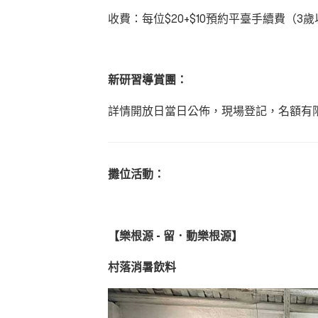
收費：每位
$20+$10
預約平臺手續費（
3
歲
新研習導賞團：
詳情開放日當日公佈，現場登記，名額有
攤位活動：
【
樂根源 - 留．動樂根源
】
村落消暑飲料