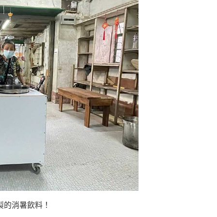
製的
消暑飲料！