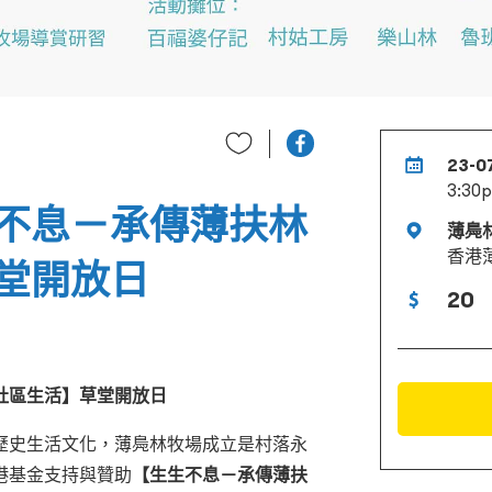
23-0
3:30
不息－承傳薄扶林
薄鳧
香港薄
堂開放日
20
社區生活】草堂開放日
歷史生活文化，薄鳧林牧場成立是村落永
港基金支持與贊助
【生生不息－承傳薄扶