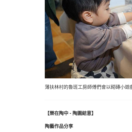
薄扶林村的魯班工房師傅們會以砌磚小遊
【樂在陶中 - 陶園結意】
陶藝作品分享