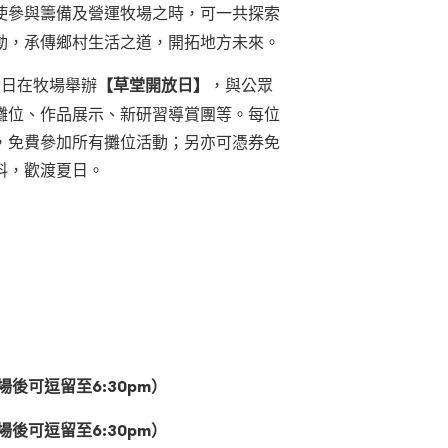
使參與籌備及營運牧場之時，可一共探索
動，承傳鄉村生活之道，開拓地方未來。
3日在牧場舉辦
【草堂開放日】
，與公眾
攤位、作品展示、新研習導賞團等。每位
，免費參加所有攤位活動；另亦可憑券免
料，歡渡夏日。
入場後可逗留至6:30pm）
入場後可逗留至6:30pm）