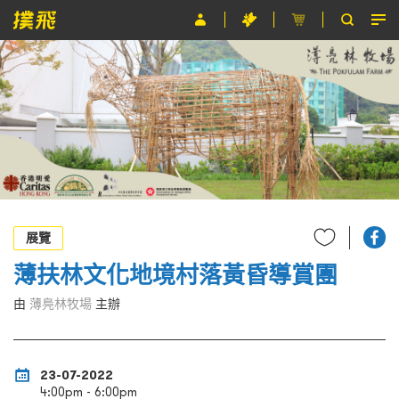
節目
主辦單位
關於撲飛
條款及細則
EN
展覽
薄扶林文化地境村落黃昏導賞團
由
薄鳧林牧場
主辦
23-07-2022
4:00pm - 6:00pm