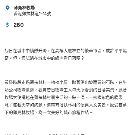
薄鳧林牧場
香港薄扶林道141A號
280
旭日在城市中悄然升降，在高樓大廈林立的繁華市區，或許平平無
奇。但，您試過在城市中的綠洲看日落嗎？
黃昏時段走過薄扶林村一棟棟小屋，踏著沿山坡而建的石階，在牛
奶公司牧場遺跡，觀賞昔日牧場工人每天所看到的日落美景，聽著
牧場大使講述在薄扶林村裏生活的一點一滴。一抹橙紫色的晚霞，
除了盛載天空的絢麗，還帶有薄扶林村的懷舊人文美景。感受夜幕
下的薄鳧林牧場，為一次美好的城市旅程作結。