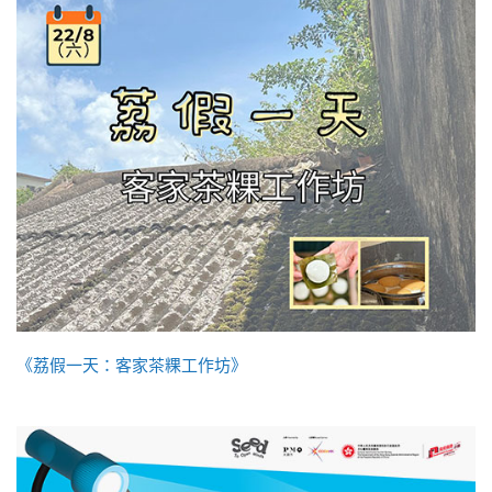
《荔假一天：客家茶粿工作坊》