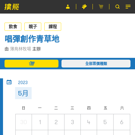
節目
飲食
親子
課程
主辦單位
唱彈創作青草地
關於撲飛
由
薄鳧林牧場
主辦
條款及細則
全部票價種類
EN
2023
5月
日
一
二
三
四
五
六
30
1
2
3
4
5
6