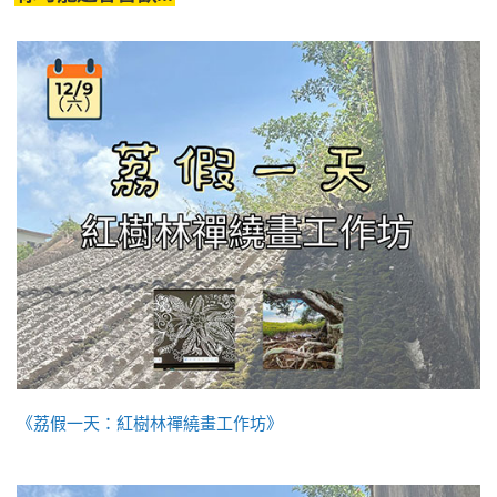
《荔假一天：紅樹林禪繞畫工作坊》