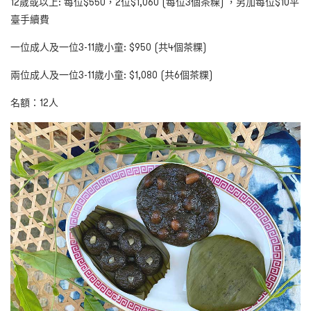
12
歲或以上: 每位$
550，2位$1,060 (每位3個茶粿) ，另加每位$10平
臺手續費
一位成人及一位
3-11
歲小童:
$950 (
共4個茶粿)
兩位成人及一位
3-11
歲小童:
$1,080 (
共
6
個茶粿)
名額：
12
人