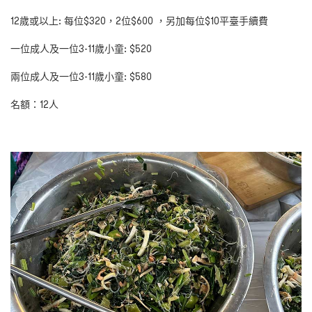
12
歲或以上: 每位$
320，2位$600
，另加每位$10平臺手續費
一位成人及一位
3-11
歲小童:
$520
兩位成人及一位
3-11
歲小童:
$580
名額：
12
人