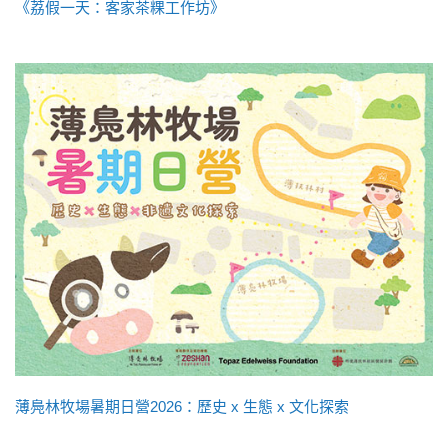
《荔假一天：客家茶粿工作坊》
薄鳧林牧場暑期日營2026：歷史 x 生態 x 文化探索