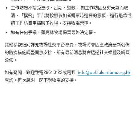
工作坊恕不接受更改、延期、退款。 如工作坊因惡劣天氣而取
消，「撲飛」平台將按照參加者購票時選擇的意願，進行退款或
把工作坊費用捐贈予牧場，支持牧場營運。
如有任何爭議，薄鳧林牧場保留最終決定權。
其他參觀細則詳見牧場社交平台專頁。牧場將會因應政府最新公佈
的防疫措施調整開放安排，所有最新消息將會透過社交媒體及網頁
公佈。
如有疑問，歡迎致電
2851 0123
或電郵
info@pokfulamfarm.org.hk
查詢。再次感謝 閣下對牧場的支持。