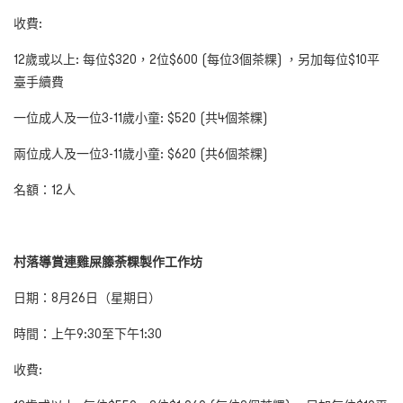
收費:
12
歲或以上: 每位$320，2位$600 (每位3個茶粿) ，另加每位$10平
臺手續費
一位成人及一位
3-11
歲小童:
$520 (
共4個茶粿)
兩位成人及一位
3-11
歲小童:
$620 (
共
6
個茶粿)
名額：
12
人
村落導賞連雞屎籐荼粿製作工作坊
日期：
8
月
2
6
日（星期日）
時間
：上午
9
:
30
至下午
1:30
收費: