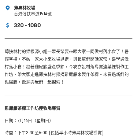
薄鳧林牧場
香港薄扶林道141A號
320 - 1080
薄扶林村的樂根源小組一眾長輩要來跟大家一同做村落小食了！暑
假空檔，不妨一家大小來牧場逛逛，與長輩們閒話家常，邊學邊做
村落小食！趁著雞屎籐盛產季節，今次亦設村落導賞連菜粿製作工
作坊，帶大家走進薄扶林村採摘雞屎籐來製作茶粿。未看過新鮮的
雞屎籐，歡迎與我們一起探索！
雞屎籐茶粿工作坊連牧場導賞
日期：
7
月
1
6
日（星期日）
時間
：下午
2
:
30
至5
:00
(包括半小時薄鳧林牧場導賞)