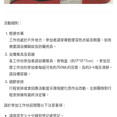
活動細則：
輕便衣著
工作坊處於戶外地
方
，參加者請穿著輕便深色衣裝及鞋履，如有
需要請自備驅蚊及防曬用具。
自備餐具及容器
各工作坊參加者請自備餐具、食物盒（約
17*12*7cm
）。參加豆
漿工作坊的參加者每組可有約
750ML
的豆漿，及約
3-4
塊豆渣餅。
請自備容器。
細節安排
行程安排或會因應活動當天環境變化而作出改動，主辦團隊對行
程安排擁有最終決定權。
請於參加工作坊前閱覽以下注意事項：
請提早至少十分鐘到登記處登記。