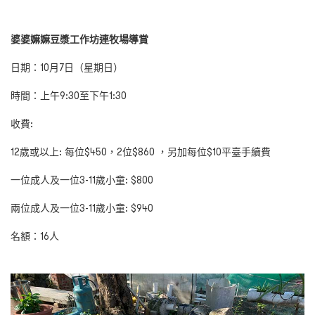
婆婆嫲嫲豆漿工作坊連牧場導賞
日期：
10
月
7
日（星期
日
）
時間
：上午
9
:
30
至下午
1:30
收費:
12
歲或以上: 每位$
450，2位$860
，另加每位$10平臺手續費
一位成人及一位
3-11
歲小童:
$800
兩位成人及一位
3-11
歲小童:
$940
名額：
16
人