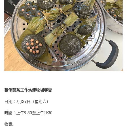
鶴佬菜茶工作坊連牧場導賞
日期：
7
月
2
9
日（星期六）
時間
：上午9
:
30
至上午11
:30
收費: