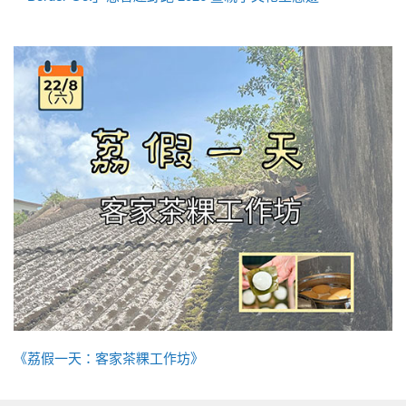
《荔假一天：客家茶粿工作坊》