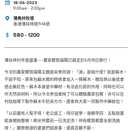
18-06-2023
9:00am - 2:00pm
薄鳧林牧場
香港薄扶林道141A號
580 - 1200
薄扶林村年度盛事
----
農家糭賀端陽已敲定於
6
月
18
日舉行！
今次的農家糭賀端陽主題是染食同源，「源」是指什麼
?
就是蘇木。
不說不知，原來包鹼水糉的時侯會加入一條蘇木，糉烚熟以後就會
透出紫紅色。蘇木本身是中藥材，有活血化瘀的作用，同時也可以
作天然染材料
，
所以今次參加者除了可以體驗農家包糭，亦可以在
村姑指導下製作蘇木牛奶染方巾，還會與大家一同製作中藥蚊包！
「以前邊有人幫手呀！老公返工，呀仔返學，我朝早四、五點就要
起身開始整喇！啲米仲要前一日洗定添！仲有糭葉都要全部洗過
呀！」聽樂根源的婆婆們說故事，還真百聽不厭。