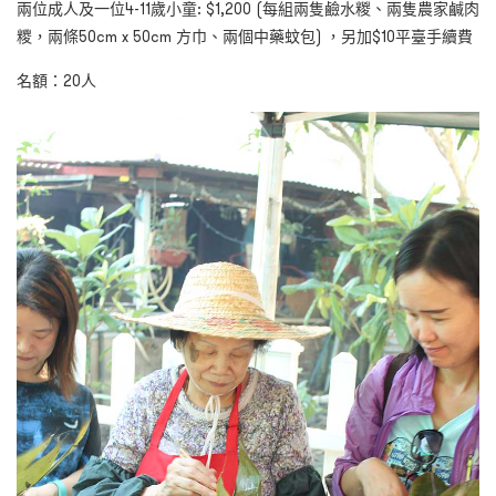
兩位成人及一位
4-11歲小童: $1,200
(每組
兩隻鹼水糉、兩隻農家鹹肉
糭，兩條
50cm x 50cm
方巾、兩個中藥蚊包
) ，另加$10平臺手續費
名額：
20
人