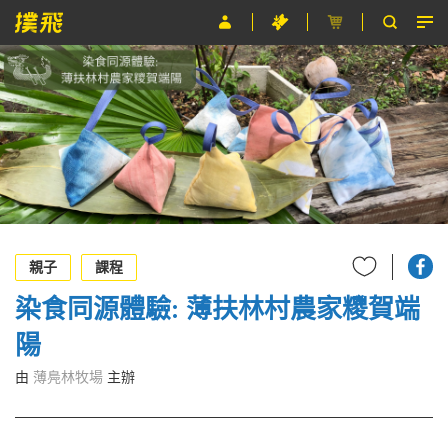
節目
主辦單位
關於撲飛
條款及細則
EN
親子
課程
染食同源體驗: 薄扶林村農家糭賀端
陽
由
薄鳧林牧場
主辦