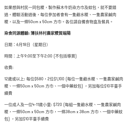
如果想與村民一同包糭，製作蘇木牛奶染方巾及蚊包，就不要錯
過。體驗活動過後，每位參加者會有一隻鹼水糉、一隻農家鹹肉
糭，以及一條
50cm x 50cm
方巾。各位請自備食物盒及餐具。
染食同源體驗: 薄扶林村農家糭賀端陽
日期：
6
月
1
8
日（星期日）
時間
：上午
9:00
至下午2:00 (不包括導賞)
收費:
12歲或以上: 每位$580，2位$1,100
(每位
一隻鹼水糉、一隻農家鹹肉
糭
、
一條
50cm x 50cm
方巾、一個中藥蚊包
) ，另加每位$10平臺手
續費
一位成人及一位
4-11歲小童: $720
(每組
一隻鹼水糉、一隻農家鹹肉
糭，一條
50cm x 50cm
方巾，一條
38cm x 38cm
方巾、一個中藥蚊
包
) ，另加$10平臺手續費