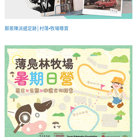
郵差陳派遞足跡│村落•牧場導賞