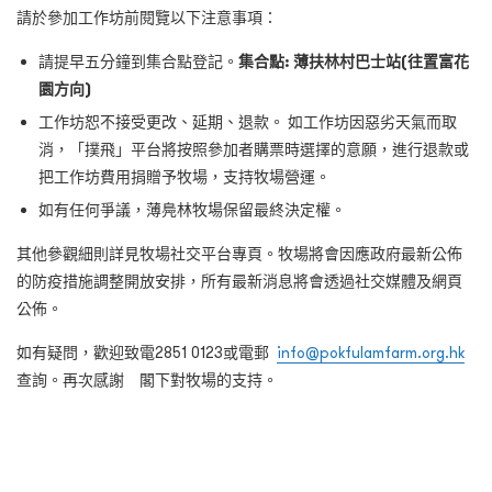
請於參加工作坊前閱覽以下注意事項：
請提早五分鐘到集合點登記。
集合點: 薄扶林村巴士站(往置富花
園方向)
工作坊恕不接受更改、延期、退款。 如工作坊因惡劣天氣而取
消，「撲飛」平台將按照參加者購票時選擇的意願，進行退款或
把工作坊費用捐贈予牧場，支持牧場營運。
如有任何爭議，薄鳧林牧場保留最終決定權。
其他參觀細則詳見牧場社交平台專頁。牧場將會因應政府最新公佈
的防疫措施調整開放安排，所有最新消息將會透過社交媒體及網頁
公佈。
如有疑問，歡迎致電
2851 0123
或電郵
info@pokfulamfarm.org.hk
查詢。再次感謝 閣下對牧場的支持。