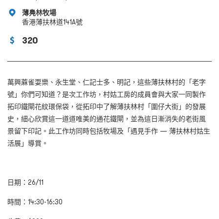
薄鳧林牧場
香港薄扶林道141A號
320
萬興蔴雀耍樂、永生堂、仁記士多、明記，這些薄扶林村的「老字
號」你們可知道？是次工作坊，村姑工房的成員會與大家一同製作
拓印鐵閘花紋環保袋，從拓印中了解薄扶林村「圍仔大街」的發展
史，細心欣賞這一道道唯美的通花鐵閘，並為這日漸消失的老街風
景留下印記。此工作坊同時包括牧場及「遇見手作 — 薄扶林村姑生
活展」導賞。
日期：26/11
時間：14:30-16:30