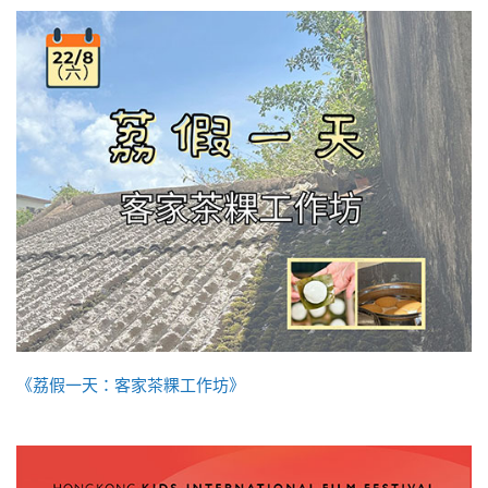
《荔假一天：客家茶粿工作坊》