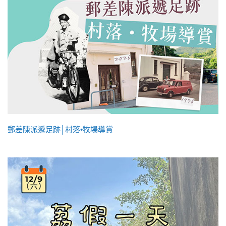
郵差陳派遞足跡│村落•牧場導賞