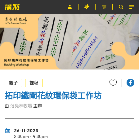
節目
主辦單位
關於撲飛
條款及細則
EN
親子
課程
拓印鐵閘花紋環保袋工作坊
由
薄鳧林牧場
主辦
26-11-2023
2:30pm - 4:30pm