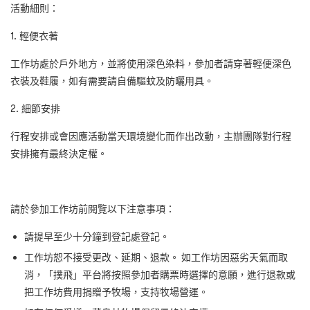
活動細則：
1. 輕便衣著
工作坊處於戶外地方，並將使用深色染料，參加者請穿著輕便深色
衣裝及鞋履，如有需要請自備驅蚊及防曬用具。
2. 細節安排
行程安排或會因應活動當天環境變化而作出改動，主辦團隊對行程
安排擁有最終決定權。
請於參加工作坊前閱覽以下注意事項：
請提早至少十分鐘到登記處登記。
工作坊恕不接受更改、延期、退款。 如工作坊因惡劣天氣而取
消，「撲飛」平台將按照參加者購票時選擇的意願，進行退款或
把工作坊費用捐贈予牧場，支持牧場營運。