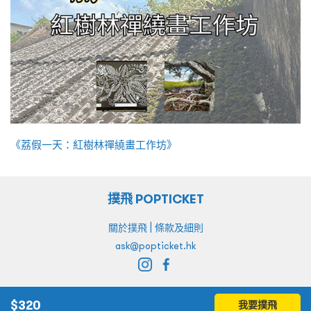
《荔假一天：紅樹林禪繞畫工作坊》
撲飛 POPTICKET
|
關於撲飛
條款及細則
ask@popticket.hk
$
320
我要撲飛