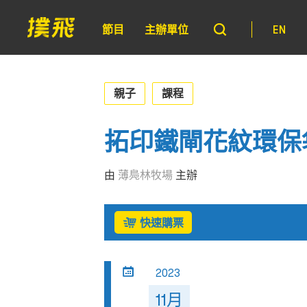
節目
主辦單位
EN
親子
課程
拓印鐵閘花紋環保
由
薄鳧林牧場
主辦
快速購票
2023
11月