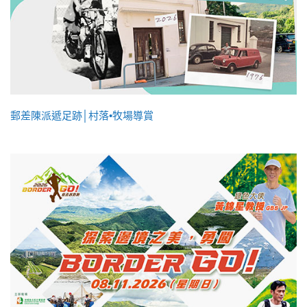
郵差陳派遞足跡│村落•牧場導賞