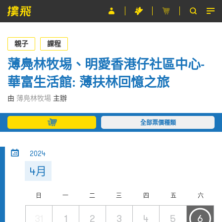
節目
親子
課程
主辦單位
薄鳧林牧埸、明愛香港仔社區中心-
華富生活館: 薄扶林回憶之旅
關於撲飛
由
薄鳧林牧場
主辦
條款及細則
全部票價種類
EN
2024
4月
日
一
二
三
四
五
六
31
1
2
3
4
5
6