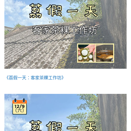
《荔假一天：客家茶粿工作坊》