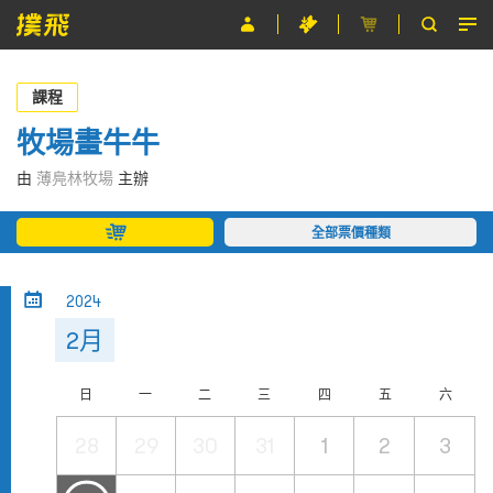
節目
課程
主辦單位
牧場畫牛牛
關於撲飛
由
薄鳧林牧場
主辦
條款及細則
全部票價種類
EN
2024
2月
日
一
二
三
四
五
六
28
29
30
31
1
2
3