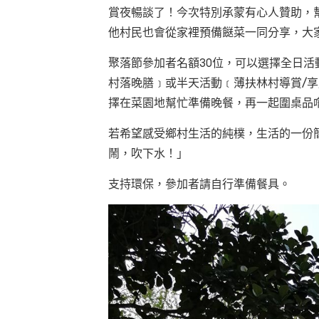
賞夜暢談了！今次特別承蒙有心人贊助，
他村民也會從家裡預備餸菜一同分享，大
聚落節參加者名額
30
位，可以選擇全日活
村落晚膳﹞或半天活動﹝薄扶林村導賞/
擇
在菜園地幫忙準備晚餐，再一起圍桌品
若希望感受鄉村生活的純樸，生活的一份
鬧，吹下水！」
支持環保，參加者請自行準備餐具。