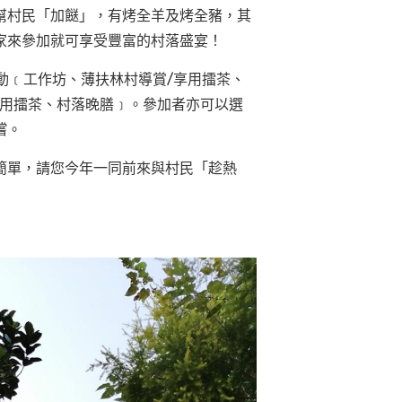
幫村民「加餸」，有烤全羊及烤全豬，其
家來參加就可享受豐富的村落盛宴！
動﹝工作坊、薄扶林村導賞/享用擂茶、
享用擂茶、村落晚膳﹞。參加者亦可以選
嚐
。
簡單，請您今年一同前來與村民「趁熱