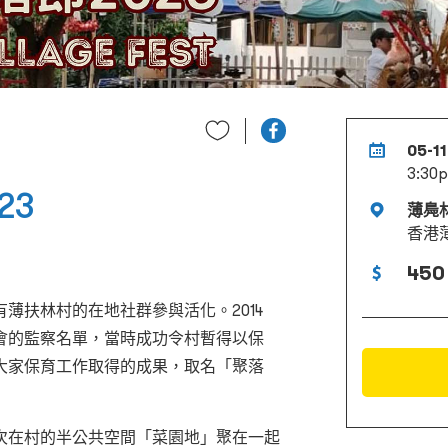
05-1
3:30
23
薄鳧
香港薄
450
有薄扶林村的在地社群參與活化
。2014
會的監察名單，當時成功令村暫得以保
大家保育工作取得的成果，取名「聚落
次在村的半公共空間「菜園地」聚在一起