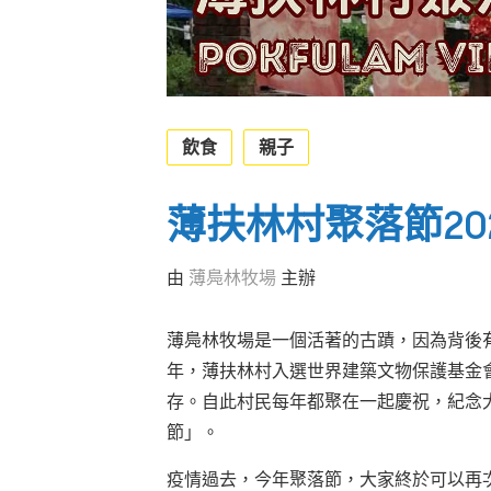
飲食
親子
薄扶林村聚落節20
由
薄鳧林牧場
主辦
薄鳧林牧場是一個活著的古蹟，因為背後
年，薄扶林村入選世界建築文物保護基金
存
。
自此村民每年都聚在一起慶祝，紀念
節」。
疫情過去，今年聚落節，大家終於可以再